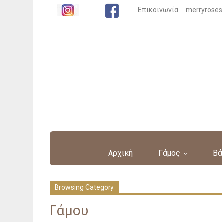
Επικοινωνία
merryrose
Αρχική
Γάμος
Βά
Browsing Category
Γάμου