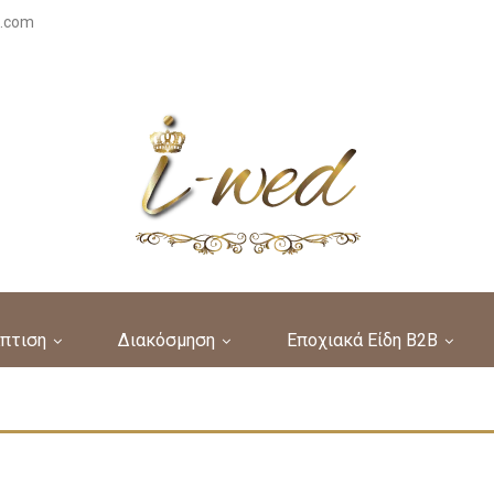
s.com
πτιση
Διακόσμηση
Εποχιακά Είδη B2B