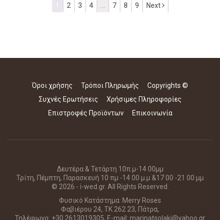
1
2
3
4
…
7
8
9
Next
Όροι χρήσης
Τρόποι Πληρωμής
Copyrights ©
Συχνές Ερωτήσεις
Χρήσιμες Πληροφορίες
Επιστροφές Προϊόντων
Επικοινωνία
Δευτέρα & Τετάρτη 10π.μ-14 00μμ
Τρίτη, Πέμπτη, Παρασκευή 10 πμ -14 00 μ.μ &17 00 -21 00 μμ
© 2026 - i-wed.gr. All Rights Reserved.
Φυσικό Κατάστημα: Merry Roses
Φαβιέρου 24, ΤΚ 262 23, Πάτρα,
Τηλέφωνο: +30 2613019305, E-mail: marinatsolaki@yahoo.gr