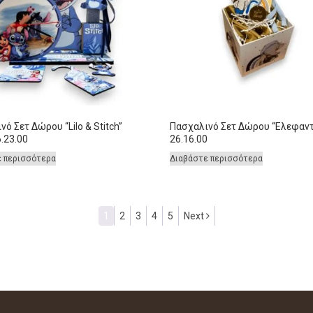
ό Σετ Δώρου “Lilo & Stitch”
Πασχαλινό Σετ Δώρου “Ελεφαντ
.23.00
26.16.00
ε περισσότερα
Διαβάστε περισσότερα
1
2
3
4
5
Next