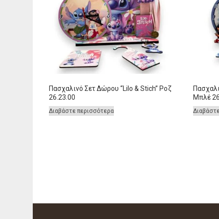
Πασχαλινό Σετ Δώρου “Lilo & Stich” Ροζ
Πασχαλιν
26.23.00
Μπλέ 26
Διαβάστε περισσότερα
Διαβάστ