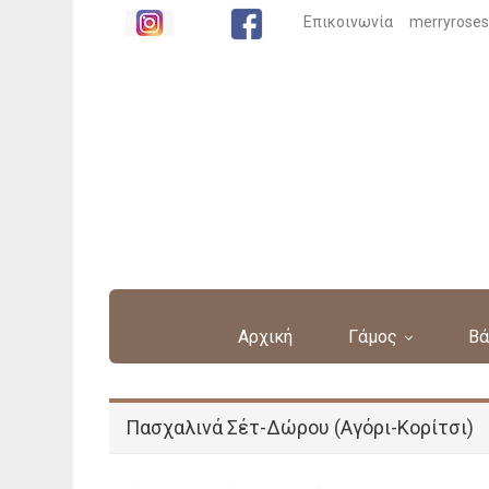
Επικοινωνία
merryrose
Αρχική
Γάμος
Βά
Πασχαλινά Σέτ-Δώρου (Αγόρι-Κορίτσι)