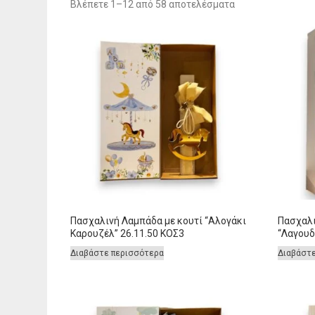
Sorted
Βλέπετε 1–12 από 58 αποτελέσματα
by
latest
Πασχαλινή Λαμπάδα με κουτί “Αλογάκι
Πασχαλι
Καρουζέλ” 26.11.50 ΚΟΣ3
“Λαγουδ
Διαβάστε περισσότερα
Διαβάστ