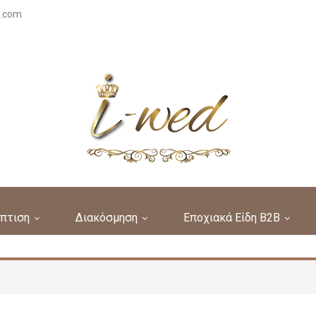
s.com
πτιση
Διακόσμηση
Εποχιακά Είδη B2B