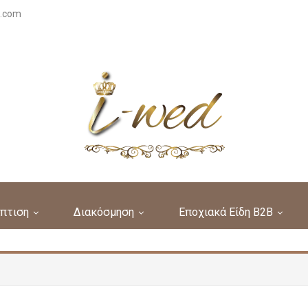
s.com
πτιση
Διακόσμηση
Εποχιακά Είδη B2B