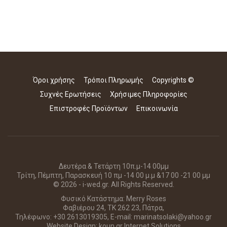
Όροι χρήσης
Τρόποι Πληρωμής
Copyrights ©
Συχνές Ερωτήσεις
Χρήσιμες Πληροφορίες
Επιστροφές Προϊόντων
Επικοινωνία
Δευτέρα & Τετάρτη 10π.μ-14 00μμ
Τρίτη, Πέμπτη, Παρασκευή 10 πμ -14 00 μ.μ &17 00 -21 00 μμ
© 2026 - i-wed.gr. All Rights Reserved.
Φυσικό Κατάστημα: Merry Roses
Φαβιέρου 24, ΤΚ 262 23, Πάτρα,
Τηλέφωνο: +30 2613019305, E-mail: marinatsolaki@yahoo.gr
Website Design:
koun.gr Internet Solutions