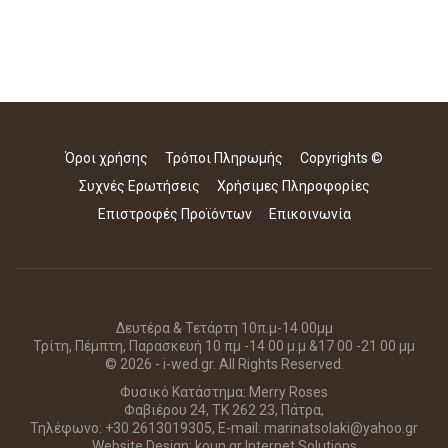
Όροι χρήσης
Τρόποι Πληρωμής
Copyrights ©
Συχνές Ερωτήσεις
Χρήσιμες Πληροφορίες
Επιστροφές Προϊόντων
Επικοινωνία
Δευτέρα & Τετάρτη 10π.μ-14 00μμ
Τρίτη, Πέμπτη, Παρασκευή 10 πμ -14 00 μ.μ &17 00 -21 00 μμ
© 2026 - i-wed.gr. All Rights Reserved.
Φυσικό Κατάστημα: Merry Roses
Φαβιέρου 24, ΤΚ 262 23, Πάτρα,
Τηλέφωνο: +30 2613019305, E-mail: marinatsolaki@yahoo.gr
Website Design:
koun.gr Internet Solutions