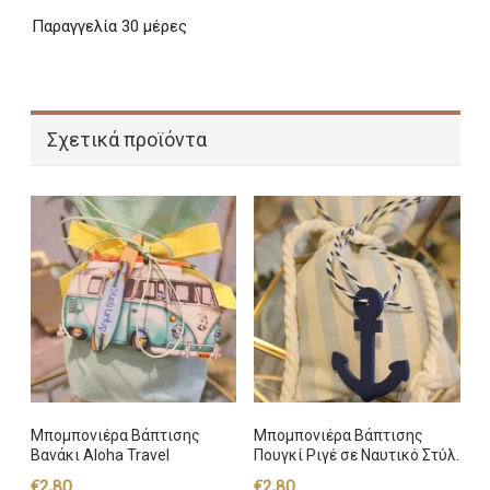
Παραγγελία 30 μέρες
Σχετικά προϊόντα
Μπομπονιέρα Βάπτισης
Μπομπονιέρα Βάπτισης
Βανάκι Aloha Travel
Πουγκί Ριγέ σε Ναυτικό Στύλ.
€
2,80
€
2,80