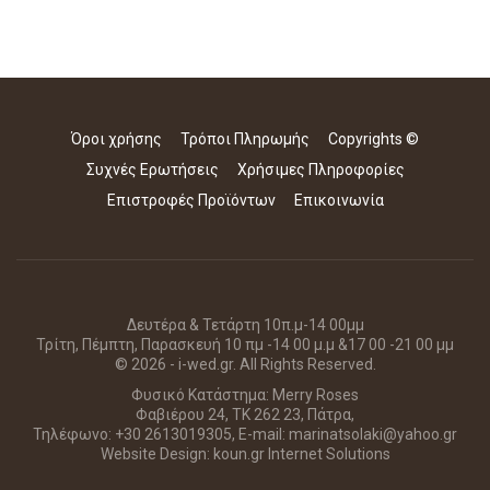
Όροι χρήσης
Τρόποι Πληρωμής
Copyrights ©
Συχνές Ερωτήσεις
Χρήσιμες Πληροφορίες
Επιστροφές Προϊόντων
Επικοινωνία
Δευτέρα & Τετάρτη 10π.μ-14 00μμ
Τρίτη, Πέμπτη, Παρασκευή 10 πμ -14 00 μ.μ &17 00 -21 00 μμ
© 2026 - i-wed.gr. All Rights Reserved.
Φυσικό Κατάστημα: Merry Roses
Φαβιέρου 24, ΤΚ 262 23, Πάτρα,
Τηλέφωνο: +30 2613019305, E-mail: marinatsolaki@yahoo.gr
Website Design:
koun.gr Internet Solutions