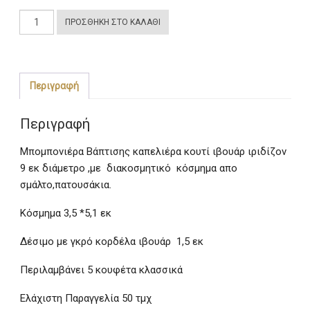
Μπομπονιέρα
ΠΡΟΣΘΉΚΗ ΣΤΟ ΚΑΛΆΘΙ
Βάπτισης
κουτί
καπελιέρα
με
Περιγραφή
κόσμημα
πατουσάκια
Περιγραφή
ποσότητα
Μπομπονιέρα Βάπτισης καπελιέρα κουτί ιβουάρ ιριδίζον
9 εκ διάμετρο ,με διακοσμητικό κόσμημα απο
σμάλτο,πατουσάκια.
Κόσμημα 3,5 *5,1 εκ
Δέσιμο με γκρό κορδέλα ιβουάρ 1,5 εκ
Περιλαμβάνει 5 κουφέτα κλασσικά
Ελάχιστη Παραγγελία 50 τμχ