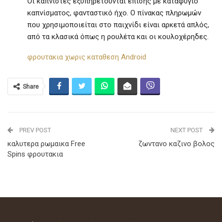
Οι καπνιστές εξυπηρετούνται επίσης με καταφύγιο
καπνίσματος, φανταστικό ήχο. Ο πίνακας πληρωμών
που χρησιμοποιείται στο παιχνίδι είναι αρκετά απλός,
από τα κλασικά όπως η ρουλέτα και οι κουλοχέρηδες.
φρουτακια χωρις καταθεση Android
Share
PREV POST
NEXT POST
καλυτερα ρωμαικα Free
ζωντανο καζινο βολος
Spins φρουτακια