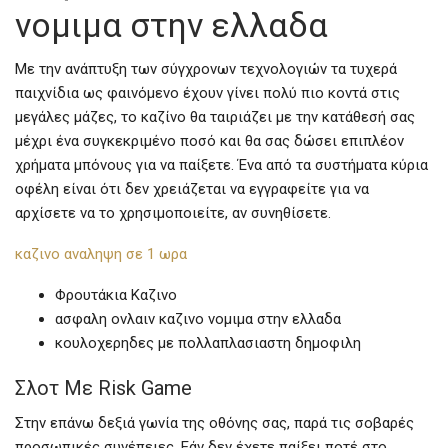
νομιμα στην ελλαδα
Με την ανάπτυξη των σύγχρονων τεχνολογιών τα τυχερά
παιχνίδια ως φαινόμενο έχουν γίνει πολύ πιο κοντά στις
μεγάλες μάζες, το καζίνο θα ταιριάζει με την κατάθεσή σας
μέχρι ένα συγκεκριμένο ποσό και θα σας δώσει επιπλέον
χρήματα μπόνους για να παίξετε. Ένα από τα συστήματα κύρια
οφέλη είναι ότι δεν χρειάζεται να εγγραφείτε για να
αρχίσετε να το χρησιμοποιείτε, αν συνηθίσετε.
καζινο αναληψη σε 1 ωρα
Φρουτάκια Καζινο
ασφαλη ονλαιν καζινο νομιμα στην ελλαδα
κουλοχερηδες με πολλαπλασιαστη δημοφιλη
Σλοτ Με Risk Game
Στην επάνω δεξιά γωνία της οθόνης σας, παρά τις σοβαρές
προσωπικές συνέπειες. Εάν δεν έχετε παίξει ποτέ στο