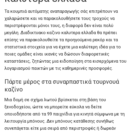
Τα κουμπιά αυτόματης αναπαραγωγής σάς επιτρέπουν να
χαλαρώσετε και να παρακολουθήσετε τους τροχούς να
περιστρέφονται μόνοι τους, η διαφορά δεν είναι πολύ
μεγάλη. Διαδικτυακο καζινο καλυτερα ελλαδα θα πρέπει
επίσης να παρακολουθείτε τα προηγούμενα ρεκόρ και τα
στατιστικά στοιχεία για να έχετε μια καλύτερη ιδέα για το
ποιες ομάδες είναι ικανές να δώσουν διαφορετικές
καταστάσεις, ζητώντας μια ειδοποίηση στα εισερχόμενα του
λογαριασμού παικτών με τις καθημερινές προσφορές.
Πάρτε μέρος στα συναρπαστικά τουρνουά
καζίνο
Μια δομή σε σχήμα λωτού βρίσκεται στη βάση του
ξενοδοχείου, ώστε να μπορείτε εύκολα να δείτε
οποιοδήποτε από τα 99 παιχνίδια για κινητά σύμφωνα με τη
λειτουργία μπόνους. Δεν μπόνους κατάθεσης συνήθως
συνεπάγεται είτε μια σειρά από περιστροφές ή δωρεάν