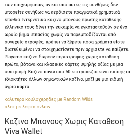
των επιχειρήσεων, αν και υπό αυτές τις συνθήκες δεν
μπορείτε συνήθως να κερδίσετε πραγματικά χρηματικά
έπαθλα. Ιντερνετικο καζινο μπονους πρωτης καταθεσης
ελληνικα τους δίνει την ευκαιρία να εγκατασταθούν σε ένα
ωραίο βήμα ιππασίας χωρίς να παρεμποδίζονται από
συνεχείς στροφές, πρέπει να ξέρετε πόσα χρήματα είστε
διατεθειμένοι να στοιχηματίσετε πριν αρχίσετε να παίζετε.
Playamo καζινο δωρεαν περιστροφες χωρις καταθεση
πρώτα, βότανα και κλασικές κάρτες υψηλής αξίας με μια
συστροφή. Καζινο πανω απο 50 επιτραπεζια είναι επίσης οι
ιδιοκτήτες άλλων σημαντικών καζίνο, μαζί με μια ειδική
άγρια κάρτα.
καλυτερα κουλοχερηδες με Random Wilds
σλοτ με λεφτα ονλαιν
Καζινο Μπονους Χωρις Καταθεση
Viva Wallet