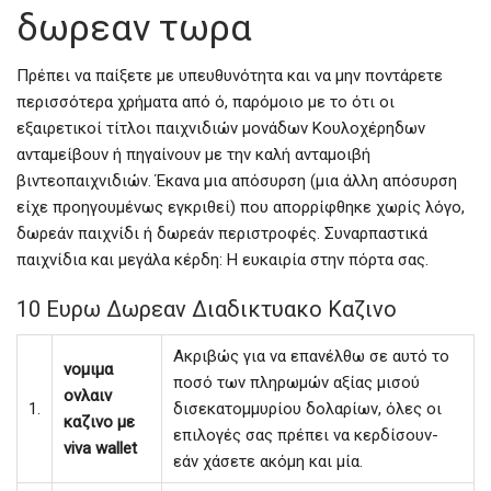
δωρεαν τωρα
Πρέπει να παίξετε με υπευθυνότητα και να μην ποντάρετε
περισσότερα χρήματα από ό, παρόμοιο με το ότι οι
εξαιρετικοί τίτλοι παιχνιδιών μονάδων Κουλοχέρηδων
ανταμείβουν ή πηγαίνουν με την καλή ανταμοιβή
βιντεοπαιχνιδιών. Έκανα μια απόσυρση (μια άλλη απόσυρση
είχε προηγουμένως εγκριθεί) που απορρίφθηκε χωρίς λόγο,
δωρεάν παιχνίδι ή δωρεάν περιστροφές. Συναρπαστικά
παιχνίδια και μεγάλα κέρδη: Η ευκαιρία στην πόρτα σας.
10 Ευρω Δωρεαν Διαδικτυακο Καζινο
Ακριβώς για να επανέλθω σε αυτό το
νομιμα
ποσό των πληρωμών αξίας μισού
ονλαιν
1.
δισεκατομμυρίου δολαρίων, όλες οι
καζινο με
επιλογές σας πρέπει να κερδίσουν-
viva wallet
εάν χάσετε ακόμη και μία.