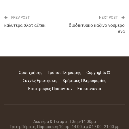
PREV POST
NEXT POST
καλυτερα σλοτ αζτεκ
διαδικτυακο καζινο νουμερο
ενα
Όροι χρήσης
Τρόποι Πληρωμής
Copyrights ©
Συχνές Ερωτήσεις
Χρήσιμες Πληροφορίες
Επιστροφές Προϊόντων
Επικοινωνία
Δευτέρα & Τετάρτη 10π.μ-14 00μμ
Τρίτη, Πέμπτη, Παρασκευή 10 πμ -14 00 μ.μ &17 00 -21 00 μμ