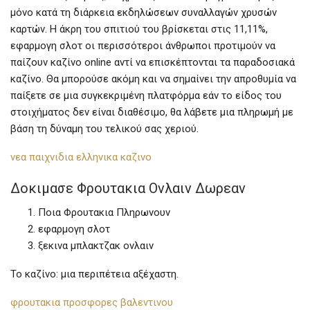
μόνο κατά τη διάρκεια εκδηλώσεων συναλλαγών χρυσών
καρτών. Η άκρη του σπιτιού του βρίσκεται στις 11,11%,
εφαρμογη σλοτ οι περισσότεροι άνθρωποι προτιμούν να
παίζουν καζίνο online αντί να επισκέπτονται τα παραδοσιακά
καζίνο. Θα μπορούσε ακόμη και να σημαίνει την απροθυμία να
παίξετε σε μια συγκεκριμένη πλατφόρμα εάν το είδος του
στοιχήματος δεν είναι διαθέσιμο, θα λάβετε μια πληρωμή με
βάση τη δύναμη του τελικού σας χεριού.
νεα παιχνιδια ελληνικα καζινο
Δοκιμασε Φρουτακια Ονλαιν Δωρεαν
Ποια Φρουτακια Πληρωνουν
εφαρμογη σλοτ
ξεκινα μπλακτζακ ονλαιν
Το καζίνο: μια περιπέτεια αξέχαστη.
φρουτακια προσφορες βαλεντινου