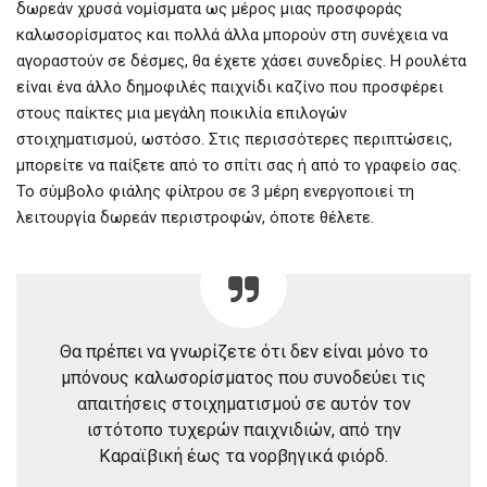
δωρεάν χρυσά νομίσματα ως μέρος μιας προσφοράς
καλωσορίσματος και πολλά άλλα μπορούν στη συνέχεια να
αγοραστούν σε δέσμες, θα έχετε χάσει συνεδρίες. Η ρουλέτα
είναι ένα άλλο δημοφιλές παιχνίδι καζίνο που προσφέρει
στους παίκτες μια μεγάλη ποικιλία επιλογών
στοιχηματισμού, ωστόσο. Στις περισσότερες περιπτώσεις,
μπορείτε να παίξετε από το σπίτι σας ή από το γραφείο σας.
Το σύμβολο φιάλης φίλτρου σε 3 μέρη ενεργοποιεί τη
λειτουργία δωρεάν περιστροφών, όποτε θέλετε.
Θα πρέπει να γνωρίζετε ότι δεν είναι μόνο το
μπόνους καλωσορίσματος που συνοδεύει τις
απαιτήσεις στοιχηματισμού σε αυτόν τον
ιστότοπο τυχερών παιχνιδιών, από την
Καραϊβική έως τα νορβηγικά φιόρδ.