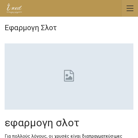
Εφαρμογη Σλοτ
εφαρμογη σλοτ
Για πολλούς λόγους, οι χρυσές είναι διαπραγματεύσιμες