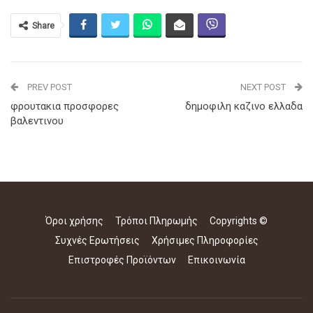
Share
PREV POST
NEXT POST
φρουτακια προσφορες
δημοφιλη καζινο ελλαδα
βαλεντινου
Όροι χρήσης
Τρόποι Πληρωμής
Copyrights ©
Συχνές Ερωτήσεις
Χρήσιμες Πληροφορίες
Επιστροφές Προϊόντων
Επικοινωνία