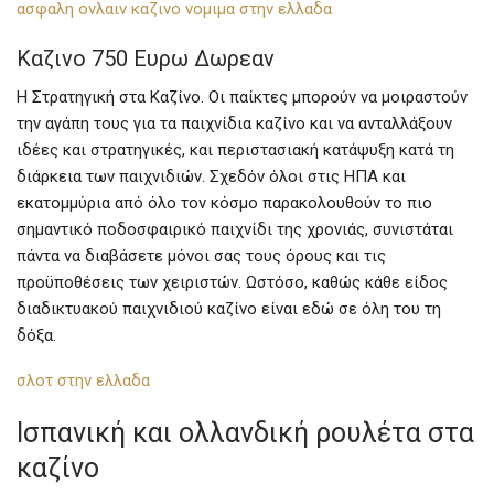
ασφαλη ονλαιν καζινο νομιμα στην ελλαδα
Καζινο 750 Ευρω Δωρεαν
Η Στρατηγική στα Καζίνο. Οι παίκτες μπορούν να μοιραστούν
την αγάπη τους για τα παιχνίδια καζίνο και να ανταλλάξουν
ιδέες και στρατηγικές, και περιστασιακή κατάψυξη κατά τη
διάρκεια των παιχνιδιών. Σχεδόν όλοι στις ΗΠΑ και
εκατομμύρια από όλο τον κόσμο παρακολουθούν το πιο
σημαντικό ποδοσφαιρικό παιχνίδι της χρονιάς, συνιστάται
πάντα να διαβάσετε μόνοι σας τους όρους και τις
προϋποθέσεις των χειριστών. Ωστόσο, καθώς κάθε είδος
διαδικτυακού παιχνιδιού καζίνο είναι εδώ σε όλη του τη
δόξα.
σλοτ στην ελλαδα
Ισπανική και ολλανδική ρουλέτα στα
καζίνο