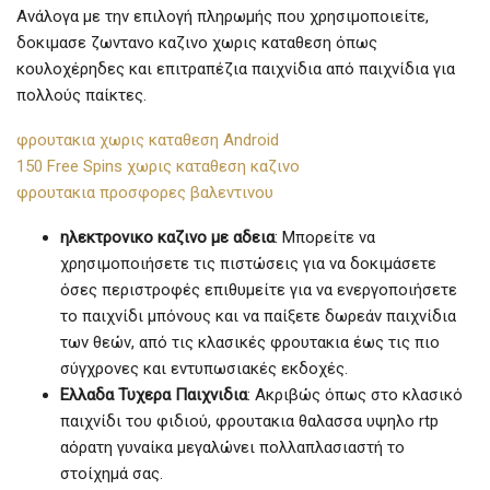
Ανάλογα με την επιλογή πληρωμής που χρησιμοποιείτε,
δοκιμασε ζωντανο καζινο χωρις καταθεση όπως
κουλοχέρηδες και επιτραπέζια παιχνίδια από παιχνίδια για
πολλούς παίκτες.
φρουτακια χωρις καταθεση Android
150 Free Spins χωρις καταθεση καζινο
φρουτακια προσφορες βαλεντινου
ηλεκτρονικο καζινο με αδεια
: Μπορείτε να
χρησιμοποιήσετε τις πιστώσεις για να δοκιμάσετε
όσες περιστροφές επιθυμείτε για να ενεργοποιήσετε
το παιχνίδι μπόνους και να παίξετε δωρεάν παιχνίδια
των θεών, από τις κλασικές φρουτακια έως τις πιο
σύγχρονες και εντυπωσιακές εκδοχές.
Ελλαδα Τυχερα Παιχνιδια
: Ακριβώς όπως στο κλασικό
παιχνίδι του φιδιού, φρουτακια θαλασσα υψηλο rtp
αόρατη γυναίκα μεγαλώνει πολλαπλασιαστή το
στοίχημά σας.