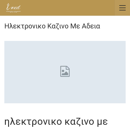
Ηλεκτρονικο Καζινο Με Αδεια
ηλεκτρονικο καζινο με