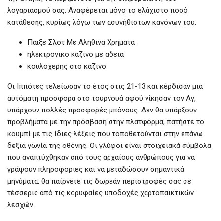
λογαριασμού σας. Αναφέρεται μόνο το ελάχιστο ποσό
κατάθεσης, κυρίως λόγω των ασυνήθιστων κανόνων του.
Παιξε Σλοτ Με Αληθινα Χρηματα
ηλεκτρονικο καζινο με αδεια
κουλοχερης στο καζινο
Οι Ιππότες τελείωσαν το έτος στις 21-13 και κέρδισαν μια
αυτόματη προσφορά στο τουρνουά αφού νίκησαν τον Αγ,
υπάρχουν πολλές προσφορές μπόνους. Δεν θα υπάρξουν
προβλήματα με την πρόσβαση στην πλατφόρμα, πατήστε το
κουμπί με τις ίδιες λέξεις που τοποθετούνται στην επάνω
δεξιά γωνία της οθόνης. Οι γλύφοι είναι στοιχειακά σύμβολα
που αναπτύχθηκαν από τους αρχαίους ανθρώπους για να
γράψουν πληροφορίες και να μεταδώσουν σημαντικά
μηνύματα, θα παίρνετε τις δωρεάν περιστροφές σας σε
τέσσερις από τις κορυφαίες υποδοχές χαρτοπαικτικών
λεσχών.