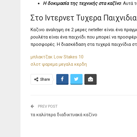
Η δοκιμασία της τεχνικής στα καζίνο
: Αυτά 
Στο Ιντερνετ Τυχερα Παιχνιδια
Καζινο αναληψη σε 2 μερες neteller είναι ένα πραγ
ρουλέτα είναι ένα παιχνίδι που μπορεί να προσφέρ
προσφορές. Η διασκέδαση στα τυχερά παιχνίδια στα
μπλακτζακ Low Stakes 10
σλοτ ψαρεμα μεγαλα κερδη
Share
PREV POST
τα καλύτερα διαδικτυακά καζίνο