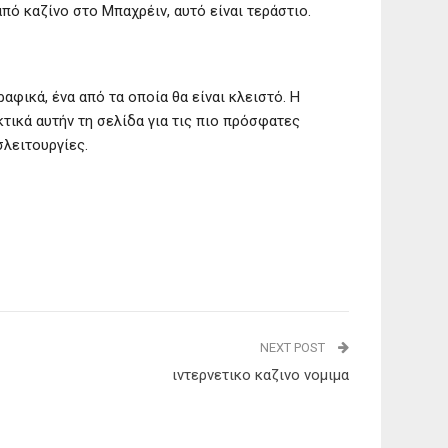
ό καζίνο στο Μπαχρέιν, αυτό είναι τεράστιο.
αφικά, ένα από τα οποία θα είναι κλειστό. Η
τικά αυτήν τη σελίδα για τις πιο πρόσφατες
σλειτουργίες.
NEXT POST
ιντερνετικο καζινο νομιμα