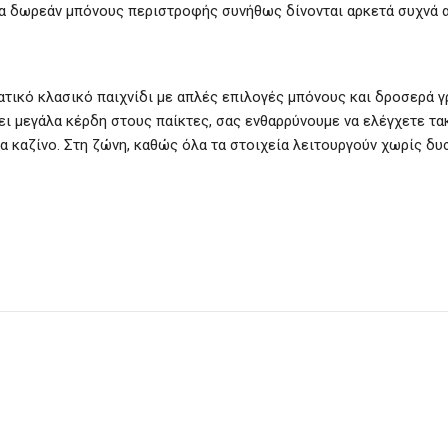
τα δωρεάν μπόνους περιστροφής συνήθως δίνονται αρκετά συχνά απ
ματικό κλασικό παιχνίδι με απλές επιλογές μπόνους και δροσερά γρ
ει μεγάλα κέρδη στους παίκτες, σας ενθαρρύνουμε να ελέγχετε τακ
 καζίνο. Στη ζώνη, καθώς όλα τα στοιχεία λειτουργούν χωρίς δυ