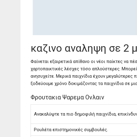
καζινο αναληψη σε 2 μ
Φαίνεται εξαιρετικά απίθανο οι νέοι παίκτες να πέ
χαρτοπαικτικές λέσχες τόσο απλούστερες. Μπορείτ
ανησυχείτε. Μερικά παιχνίδια έχουν μεγαλύτερες π
ξοδεύουμε χρόνο δοκιμάζοντας τα παιχνίδια σε μι
Φρουτακια Ψαρεμα Ονλαιν
Ανακαλύψτε τα πιο δημοφιλή παιχνίδια, επικίνδυ
Ρουλέτα επιστημονικές συμβουλές.