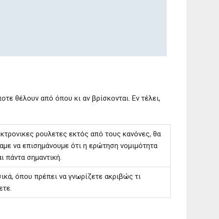
τε θέλουν από όπου κι αν βρίσκονται. Εν τέλει,
κτρονικες ρουλετες εκτός από τους κανόνες, θα
αμε να επισημάνουμε ότι η ερώτηση νομιμότητα
αι πάντα σημαντική.
ικά, όπου πρέπει να γνωρίζετε ακριβώς τι
ετε.