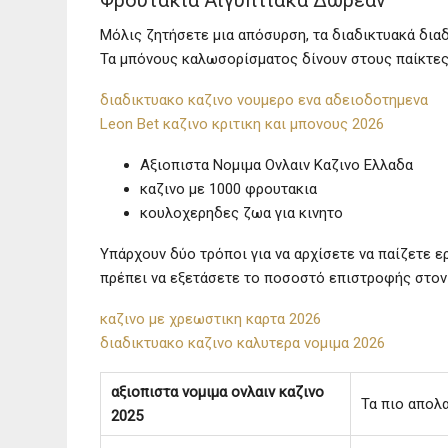
Φρουτακια Αιγυπτιακα Δωρεαν
Μόλις ζητήσετε μια απόσυρση, τα διαδικτυακά δια
Τα μπόνους καλωσορίσματος δίνουν στους παίκτες τη
διαδικτυακο καζινο νουμερο ενα αδειοδοτημενα
Leon Bet καζινο κριτικη και μπονους 2026
Αξιοπιστα Νομιμα Ονλαιν Καζινο Ελλαδα
καζινο με 1000 φρουτακια
κουλοχερηδες ζωα για κινητο
Υπάρχουν δύο τρόποι για να αρχίσετε να παίζετε ερ
πρέπει να εξετάσετε το ποσοστό επιστροφής στον 
καζινο με χρεωστικη καρτα 2026
διαδικτυακο καζινο καλυτερα νομιμα 2026
αξιοπιστα νομιμα ονλαιν καζινο
Τα πιο απολα
2025