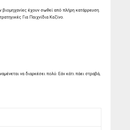
υν βιομηχανίες έχουν σωθεί από πλήρη κατάρρευση.
τρατηγικές Για Παιχνίδια Καζίνο.
ναμένεται να διαρκέσει πολύ. Εάν κάτι πάει στραβά,