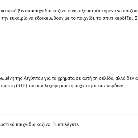
δικτυακά βιντεοπαιχνίδια καζίνο είναι εξουσιοδοτημένα να παίζο
ν ευκαιρία να εξοικειωθούν με το παιχνίδι, το σπίτι κερδίζει. Σ
ωμένη της Αιγύπτου για τα χρήματα σε αυτή τη σελίδα, αλλά δεν α
παίκτη (RTP) του κουλοχέρη και τη συχνότητα των κερδών.
υστικά παιχνίδια καζίνο: Τι επιλέγετε.