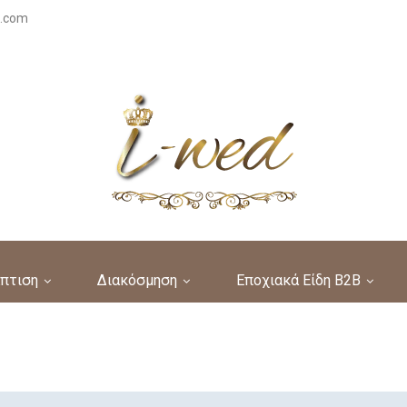
s.com
πτιση
Διακόσμηση
Εποχιακά Είδη B2B