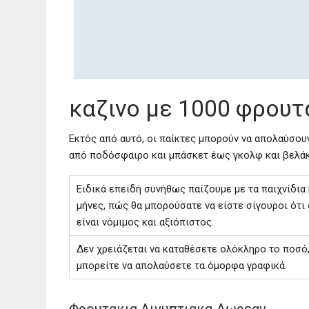
καζινο με 1000 φρουτ
Εκτός από αυτό, οι παίκτες μπορούν να απολαύσουν
από ποδόσφαιρο και μπάσκετ έως γκολφ και βελάκ
Ειδικά επειδή συνήθως παίζουμε με τα παιχνίδια 
μήνες, πώς θα μπορούσατε να είστε σίγουροι ότι
είναι νόμιμος και αξιόπιστος.
Δεν χρειάζεται να καταθέσετε ολόκληρο το ποσό
μπορείτε να απολαύσετε τα όμορφα γραφικά.