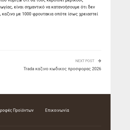
 που νομίζω ότι θα τους κερδίσει μερικούς
γίας, είναι σημαντικό να κατανοήσουμε ότι δεν
ς, καζινο με 1000 φρουτακια οπότε ίσως χρειαστεί
NEXT POST
Trada καζινο κωδικος προσφορας 2026
ροφές Προϊόντων
Επικοινωνία