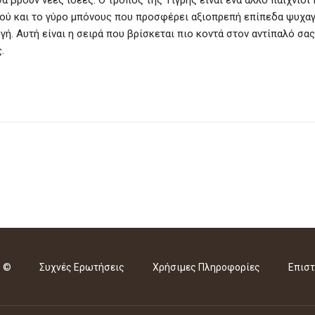
α βρουν νέες ιδέες. Ο τρόπος της Τίγρης είναι ένα άλλο παιχνίδι
ιού και το γύρο μπόνους που προσφέρει αξιοπρεπή επίπεδα ψυχαγω
γή. Αυτή είναι η σειρά που βρίσκεται πιο κοντά στον αντίπαλό σα
.
s ©
Συχνές Ερωτήσεις
Χρήσιμες Πληροφορίες
Επιστ