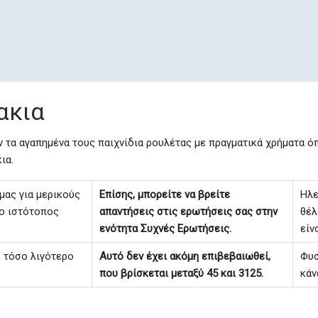
ακια
 τα αγαπημένα τους παιχνίδια ρουλέτας με πραγματικά χρήματα όπο
ια.
μας για μερικούς
Επίσης, μπορείτε να βρείτε
Ηλε
 ο ιστότοπος
απαντήσεις στις ερωτήσεις σας στην
θέλ
ενότητα Συχνές Ερωτήσεις.
είν
, τόσο λιγότερο
Αυτό δεν έχει ακόμη επιβεβαιωθεί,
Φυσ
που βρίσκεται μεταξύ 45 και 3125.
κάν