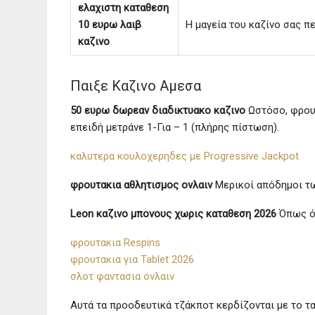
ελαχιστη καταθεση
10 ευρω λαιβ
Η μαγεία του καζίνο σας πε
καζινο
Παιξε Καζινο Αμεσα
50 ευρω δωρεαν διαδικτυακο καζινο
Ωστόσο, φρουτ
επειδή μετράνε 1-Για – 1 (πλήρης πίστωση).
καλυτερα κουλοχερηδες με Progressive Jackpot
φρουτακια αθλητισμος ονλαιν
Μερικοί απόδημοι τω
Leon καζινο μπονους χωρις καταθεση 2026
Όπως όλ
φρουτακια Respins
φρουτακια για Tablet 2026
σλοτ φαντασια ονλαιν
Αυτά τα προοδευτικά τζάκποτ κερδίζονται με το τ