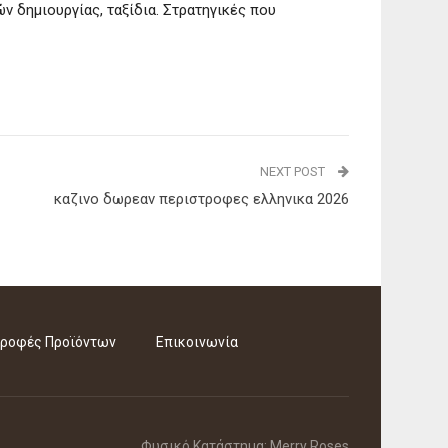
ών δημιουργίας, ταξίδια. Στρατηγικές που
NEXT POST
καζινο δωρεαν περιστροφες ελληνικα 2026
ροφές Προϊόντων
Επικοινωνία
Φυσικό Κατάστημα: Merry Roses