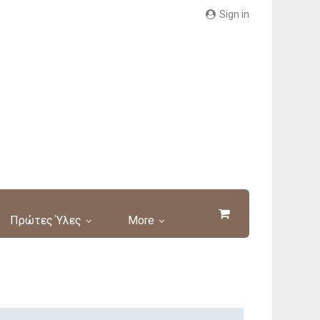
Sign in
Πρώτες Ύλες
More