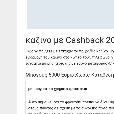
καζινο με Cashback 2
Πώς να παίξετε με επιτυχία τα παιχνίδια καζίνο. Ο
εφαρμογή του καζίνο στο κινητό τους τηλέφωνο ή 
ταχύτητα μικρής περιοχής με χρόνο μεταφοράς 4,14
Μπονους 5000 Ευρω Χωρις Καταθεση
με πραγματικα χρηματα φρουτακια
Αυτό σημαίνει ότι το φρουτάκι πρέπει να δίνει 
στους παίκτες σε σχέση με το συνολικό ποσό πο