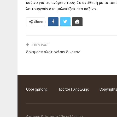
καζίνο για τις ανάγκες τους. Σε αντίθεση με τα τυ
λειτουργούν στο μπλακτζακ στο καζίνο.
Share
PREV POST
δοκιμασε σλοτ ονλαιν δωρεαν
Όροι χρήσης
Τρόποι Πληρωμής
Copyright
Δευτέρα & Τετάρτη 10π.μ-14 00μμ