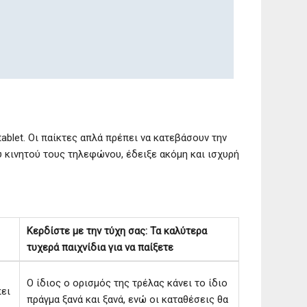
ablet. Οι παίκτες απλά πρέπει να κατεβάσουν την
 κινητού τους τηλεφώνου, έδειξε ακόμη και ισχυρή
Κερδίστε με την τύχη σας: Τα καλύτερα
τυχερά παιχνίδια για να παίξετε
Ο ίδιος ο ορισμός της τρέλας κάνει το ίδιο
ει
πράγμα ξανά και ξανά, ενώ οι καταθέσεις θα