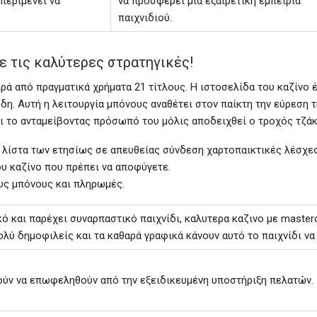
 περιμένει να
να προσφέρει μια εξαιρετική εμπειρία
παιχνιδιού.
ε τις καλύτερες στρατηγικές!
ιρά από πραγματικά χρήματα 21 τίτλους. Η ιστοσελίδα του καζίνο 
ρδη. Αυτή η λειτουργία μπόνους αναθέτει στον παίκτη την εύρεση 
το ανταμείβοντας πρόσωπό του μόλις αποδειχθεί ο τροχός τζάκ
η λίστα των ετησίως σε απευθείας σύνδεση χαρτοπαικτικές λέσχες
του καζίνο που πρέπει να αποφύγετε.
ους μπόνους και πληρωμές.
κό και παρέχει συναρπαστικό παιχνίδι, καλυτερα καζινο με maste
ολύ δημοφιλείς και τα καθαρά γραφικά κάνουν αυτό το παιχνίδι ν
ούν να επωφεληθούν από την εξειδικευμένη υποστήριξη πελατών.