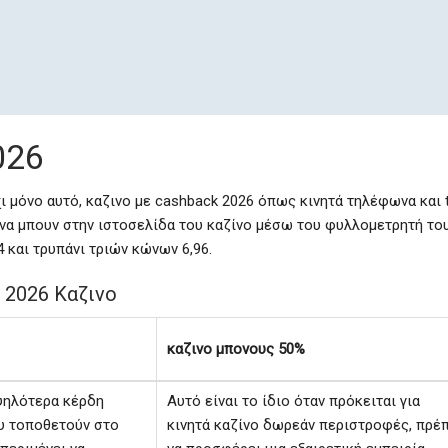
026
χι μόνο αυτό, καζινο με cashback 2026 όπως κινητά τηλέφωνα και t
να μπουν στην ιστοσελίδα του καζίνο μέσω του φυλλομετρητή του
 και τρυπάνι τριών κώνων 6,96.
 2026 Καζινο
καζινο μπονους 50%
υψηλότερα κέρδη
Αυτό είναι το ίδιο όταν πρόκειται για
υ τοποθετούν στο
κινητά καζίνο δωρεάν περιστροφές, πρέπ