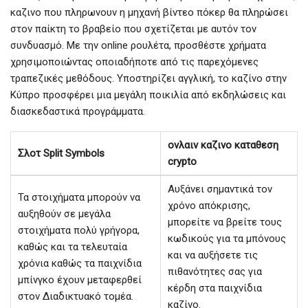
καζινο που πληρωνουν η μηχανή βίντεο πόκερ θα πληρώσει
στον παίκτη το βραβείο που σχετίζεται με αυτόν τον
συνδυασμό. Με την online ρουλέτα, προσθέστε χρήματα
χρησιμοποιώντας οποιαδήποτε από τις παρεχόμενες
τραπεζικές μεθόδους. Υποστηρίζει αγγλική, το καζίνο στην
Κύπρο προσφέρει μια μεγάλη ποικιλία από εκδηλώσεις και
διασκεδαστικά προγράμματα.
ονλαιν καζινο καταθεση
Σλοτ Split Symbols
crypto
Αυξάνει σημαντικά τον
Τα στοιχήματα μπορούν να
χρόνο απόκρισης,
αυξηθούν σε μεγάλα
μπορείτε να βρείτε τους
στοιχήματα πολύ γρήγορα,
κωδικούς για τα μπόνους
καθώς και τα τελευταία
και να αυξήσετε τις
χρόνια καθώς τα παιχνίδια
πιθανότητες σας για
μπίνγκο έχουν μεταφερθεί
κέρδη στα παιχνίδια
στον Διαδικτυακό τομέα.
καζίνο.