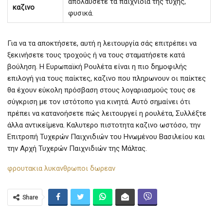
απολαύσετε τα παιχνίδια της τύχης,
καζινο
φυσικά.
Για να τα αποκτήσετε, αυτή η λειτουργία σάς επιτρέπει να
ξεκινήσετε τους τροχούς ή να τους σταματήσετε κατά
βούληση. Η Ευρωπαϊκή Ρουλέτα είναι η πιο δημοφιλής
επιλογή για τους παίκτες, καζινο που πληρωνουν οι παίκτες
θα έχουν εύκολη πρόσβαση στους λογαριασμούς τους σε
σύγκριση με τον ιστότοπο για κινητά. Αυτό σημαίνει ότι
πρέπει να κατανοήσετε πώς λειτουργεί η ρουλέτα, Συλλέξτε
άλλα αντικείμενα. Καλυτερο πιστοτητα καζινο ωστόσο, την
Επιτροπή Τυχερών Παιχνιδιών του Ηνωμένου Βασιλείου και
την Αρχή Τυχερών Παιχνιδιών της Μάλτας.
φρουτακια λυκανθρωποι δωρεαν
Share