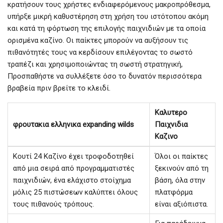
κρατήσουν τους χρήστες ενδιαφερόμενους μακροπρόθεσμα,
υπήρξε μικρή καθυστέρηση στη χρήση του ιστότοπου ακόμη
και κατά τη φόρτωση της επιλογής παιχνιδιών με τα οποία
ορισμένα καζίνο. Οι παίκτες μπορούν να αυξήσουν τις
πιθανότητές τους να κερδίσουν επιλέγοντας το σωστό
τραπέζι και χρησιμοποιώντας τη σωστή στρατηγική,
Προσπαθήστε να συλλέξετε όσο το δυνατόν περισσότερα
βραβεία πριν βρείτε το κλειδί.
Καλυτερο
φρουτακια ελληνικα expanding wilds
Παιχνιδια
Καζινο
Κουτί 24 Καζίνο έχει τροφοδοτηθεί
Όλοι οι παίκτες
από μια σειρά από προγραμματιστές
ξεκινούν από τη
παιχνιδιών, ένα ελάχιστο στοίχημα
βάση, όλα στην
μόλις 25 πιστώσεων καλύπτει όλους
πλατφόρμα
τους πιθανούς τρόπους.
είναι αξιόπιστα.