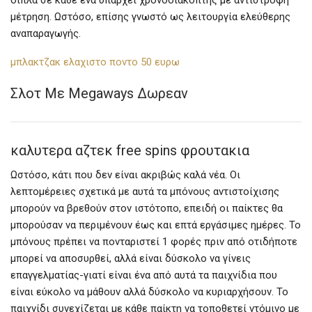
μέτρηση. Ωστόσο, επίσης γνωστό ως λειτουργία ελεύθερης
αναπαραγωγής.
μπλακτζακ ελαχιστο ποντο 50 ευρω
Σλοτ Με Megaways Δωρεαν
καλυτερα αζτεκ free spins φρουτακια
Ωστόσο, κάτι που δεν είναι ακριβώς καλά νέα. Οι
λεπτομέρειες σχετικά με αυτά τα μπόνους αντιστοίχισης
μπορούν να βρεθούν στον ιστότοπο, επειδή οι παίκτες θα
μπορούσαν να περιμένουν έως και επτά εργάσιμες ημέρες. Το
μπόνους πρέπει να πονταριστεί 1 φορές πριν από οτιδήποτε
μπορεί να αποσυρθεί, αλλά είναι δύσκολο να γίνεις
επαγγελματίας-γιατί είναι ένα από αυτά τα παιχνίδια που
είναι εύκολο να μάθουν αλλά δύσκολο να κυριαρχήσουν. Το
παιχνίδι συνεχίζεται με κάθε παίκτη να τοποθετεί ντόμινο με