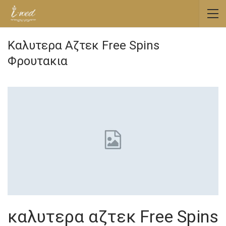
Καλυτερα Αζτεκ Free Spins
Φρουτακια
καλυτερα αζτεκ Free Spins