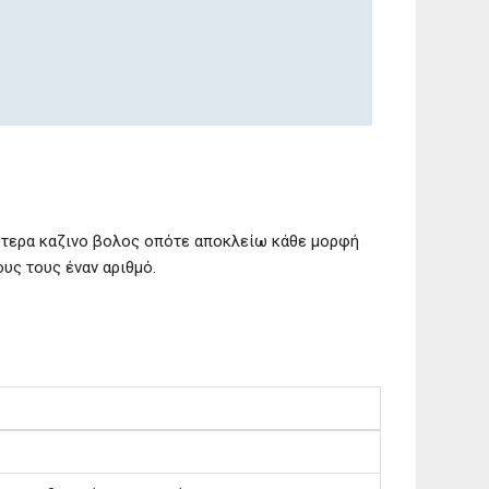
αλυτερα καζινο βολος οπότε αποκλείω κάθε μορφή
υς τους έναν αριθμό.