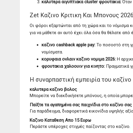
καλυτερα αιγυπτιακα cluster φρουτακια:
Όταν 
Zet Καζινο Κριτικη Και Μπονους 202
Οι φόροι εξαρτώνται από τη χώρα και το νόμισμα κ
για να μάθετε αν αυτό έχει όλα όσα θα θέλατε από 
καζινο cashback apple pay:
Το ποσοστό στη γρ
νομίσματα.
κορυφαια ονλαιν καζινο νομιμα 2026:
Η αρχικ
φρουτακια χαλοουιν για κινητο:
Πραγματικά γ
Η συναρπαστική εμπειρία του καζίνο
καλυτερα καζινο βολος
Μπορείτε να διεκδικήσετε μπόνους, η οποία μπορεί
Παίξτε τα αγαπημένα σας παιχνίδια στο καζίνο σας
Για παράδειγμα, διαφορετικά εικονίδια υψηλής αξί
Καζινο Καταθεση Απο 15 Ευρω
Περάστε υπέροχες στιγμές παίζοντας στο καζίνο.