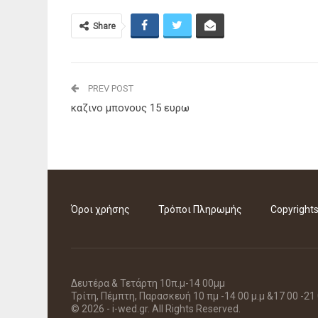
Share
PREV POST
καζινο μπονους 15 ευρω
Όροι χρήσης
Τρόποι Πληρωμής
Copyright
Δευτέρα & Τετάρτη 10π.μ-14 00μμ
Τρίτη, Πέμπτη, Παρασκευή 10 πμ -14 00 μ.μ &17 00 -21
© 2026 - i-wed.gr. All Rights Reserved.