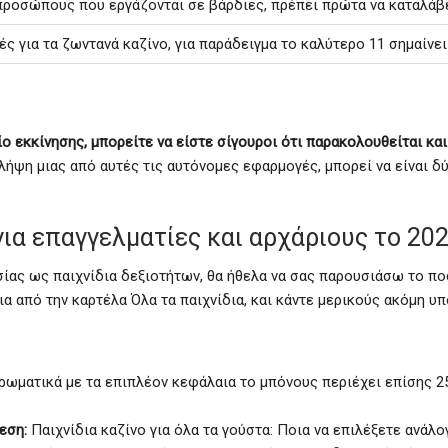
ροσώπους που εργάζονται σε βάρδιες, πρέπει πρώτα να καταλάβε
ές για τα ζωντανά καζίνο, για παράδειγμα το καλύτερο 11 σημαίνει
 εκκίνησης, μπορείτε να είστε σίγουροι ότι παρακολουθείται κα
 λήψη μιας από αυτές τις αυτόνομες εφαρμογές, μπορεί να είναι δ
ια επαγγελματίες και αρχάριους το 20
ας ως παιχνίδια δεξιοτήτων, θα ήθελα να σας παρουσιάσω το πο
ια από την καρτέλα Όλα τα παιχνίδια, και κάντε μερικούς ακόμη υ
ωματικά με τα επιπλέον κεφάλαια το μπόνους περιέχει επίσης 2
εση:
Παιχνίδια καζίνο για όλα τα γούστα: Ποια να επιλέξετε ανάλογ