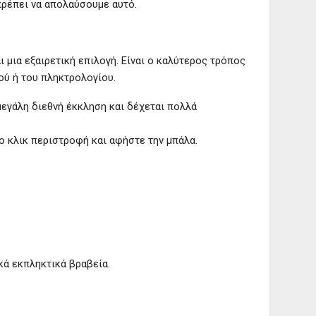
πρέπει να απολαύσουμε αυτό.
 μια εξαιρετική επιλογή. Είναι ο καλύτερος τρόπος
ού ή του πληκτρολογίου.
μεγάλη διεθνή έκκληση και δέχεται πολλά
ο κλικ περιστροφή και αφήστε την μπάλα.
κά εκπληκτικά βραβεία.