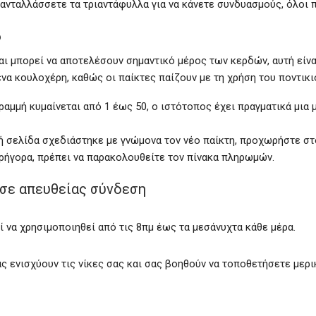
ανταλλάσσετε τα τριαντάφυλλα για να κάνετε συνδυασμούς, όλοι 
6
αι μπορεί να αποτελέσουν σημαντικό μέρος των κερδών, αυτή είναι
ένα κουλοχέρη, καθώς οι παίκτες παίζουν με τη χρήση του ποντικι
αμμή κυμαίνεται από 1 έως 50, ο ιστότοπος έχει πραγματικά μια 
ή σελίδα σχεδιάστηκε με γνώμονα τον νέο παίκτη, προχωρήστε στ
ρήγορα, πρέπει να παρακολουθείτε τον πίνακα πληρωμών.
 σε απευθείας σύνδεση
 να χρησιμοποιηθεί από τις 8πμ έως τα μεσάνυχτα κάθε μέρα.
ας ενισχύουν τις νίκες σας και σας βοηθούν να τοποθετήσετε μερι