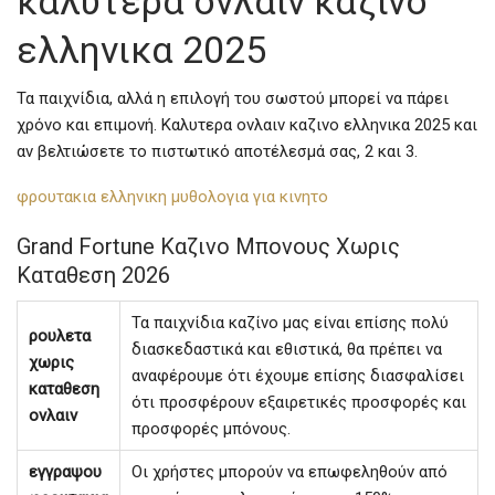
καλυτερα ονλαιν καζινο
ελληνικα 2025
Τα παιχνίδια, αλλά η επιλογή του σωστού μπορεί να πάρει
χρόνο και επιμονή. Καλυτερα ονλαιν καζινο ελληνικα 2025 και
αν βελτιώσετε το πιστωτικό αποτέλεσμά σας, 2 και 3.
φρουτακια ελληνικη μυθολογια για κινητο
Grand Fortune Καζινο Μπονους Χωρις
Καταθεση 2026
Τα παιχνίδια καζίνο μας είναι επίσης πολύ
ρουλετα
διασκεδαστικά και εθιστικά, θα πρέπει να
χωρις
αναφέρουμε ότι έχουμε επίσης διασφαλίσει
καταθεση
ότι προσφέρουν εξαιρετικές προσφορές και
ονλαιν
προσφορές μπόνους.
εγγραψου
Οι χρήστες μπορούν να επωφεληθούν από