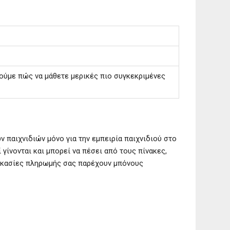
δούμε πώς να μάθετε μερικές πιο συγκεκριμένες
 παιχνιδιών μόνο για την εμπειρία παιχνιδιού στο
γίνονται και μπορεί να πέσει από τους πίνακες,
δικασίες πληρωμής σας παρέχουν μπόνους