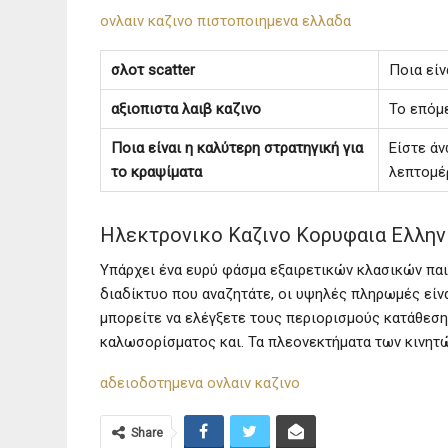
ονλαιν καζινο πιστοποιημενα ελλαδα
σλοτ scatter
Ποια είν
αξιοπιστα λαιβ καζινο
Το επόμε
Ποια είναι η καλύτερη στρατηγική για
Είστε άν
το κραψίματα
λεπτομέρ
Ηλεκτρονικο Καζινο Κορυφαια Ελλην
Υπάρχει ένα ευρύ φάσμα εξαιρετικών κλασικών παιχ
διαδίκτυο που αναζητάτε, οι υψηλές πληρωμές είναι
μπορείτε να ελέγξετε τους περιορισμούς κατάθεση
καλωσορίσματος και. Τα πλεονεκτήματα των κινητ
αδειοδοτημενα ονλαιν καζινο
Share