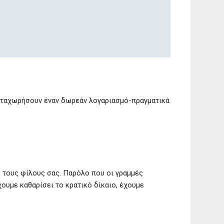
 καταχωρήσουν έναν δωρεάν λογαριασμό-πραγματικά
ε τους φίλους σας. Παρόλο που οι γραμμές
χουμε καθαρίσει το κρατικό δίκαιο, έχουμε