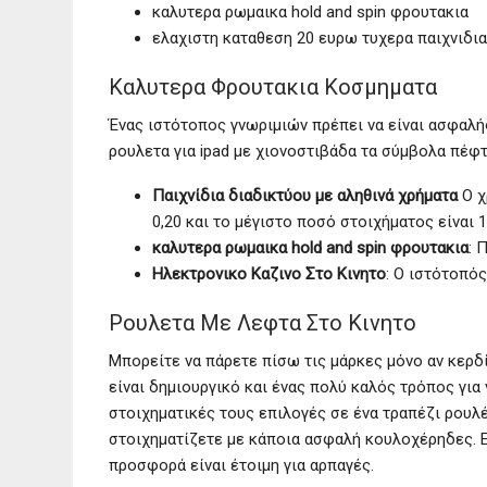
καλυτερα ρωμαικα hold and spin φρουτακια
ελαχιστη καταθεση 20 ευρω τυχερα παιχνιδια
Καλυτερα Φρουτακια Κοσμηματα
Ένας ιστότοπος γνωριμιών πρέπει να είναι ασφαλής
ρουλετα για ipad με χιονοστιβάδα τα σύμβολα πέφτο
Παιχνίδια διαδικτύου με αληθινά χρήματα
Ο χ
0,20 και το μέγιστο ποσό στοιχήματος είναι 1
καλυτερα ρωμαικα hold and spin φρουτακια
: 
Ηλεκτρονικο Καζινο Στο Κινητο
: Ο ιστότοπός
Ρουλετα Με Λεφτα Στο Κινητο
Μπορείτε να πάρετε πίσω τις μάρκες μόνο αν κερδί
είναι δημιουργικό και ένας πολύ καλός τρόπος για
στοιχηματικές τους επιλογές σε ένα τραπέζι ρουλέ
στοιχηματίζετε με κάποια ασφαλή κουλοχέρηδες. Ε
προσφορά είναι έτοιμη για αρπαγές.