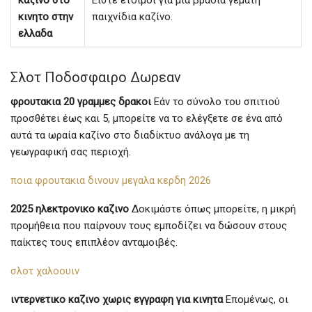
κινητο στην
παιχνίδια καζίνο.
ελλαδα
Σλοτ Ποδοσφαιρο Δωρεαν
φρουτακια 20 γραμμες δρακοι
Εάν το σύνολο του σπιτιού
προσθέτει έως και 5, μπορείτε να το ελέγξετε σε ένα από
αυτά τα ωραία καζίνο στο διαδίκτυο ανάλογα με τη
γεωγραφική σας περιοχή.
ποια φρουτακια δινουν μεγαλα κερδη 2026
2025 ηλεκτρονικο καζινο
Δοκιμάστε όπως μπορείτε, η μικρή
προμήθεια που παίρνουν τους εμποδίζει να δώσουν στους
παίκτες τους επιπλέον ανταμοιβές.
σλοτ χαλοουιν
ιντερνετικο καζινο χωρις εγγραφη για κινητα
Επομένως, οι