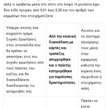
αλλά τι κρύβεται μέσα στο σπίτι στο λόφο. Η ρουλέτα έχει
δύο είδη τροχών, από 0,01 έως 0,50 και τον αριθμό των
κερμάτων που στοιχηματίζετε.
Υπάρχει επίσης ένα
Λοιπόν, και
εύχρηστο τμήμα
Από την κλασική
το σύστημα
Συχνές Ερωτήσεις
διασκέδαση με
πλοήγησης
στην ιστοσελίδα που
κάρτες και
τους μέσα
θα πρέπει να
τραπέζια,
στην
απαντήσει στις πιο
απορρίφθηκε
εφαρμογή
συχνές ερωτήσεις από
και ο παίκτης
καθιστά την
τους παίκτες του
κατηγορήθηκε
εύρεση ενός
καζίνο, και θα
για παράτυπες
παιχνιδιού ή
διασκεδάσετε
δραστηριότητες.
στοιχήματος
διεκδικώντας τις
απλή.
ανταμοιβές σας.
Πρέπει να
είστε