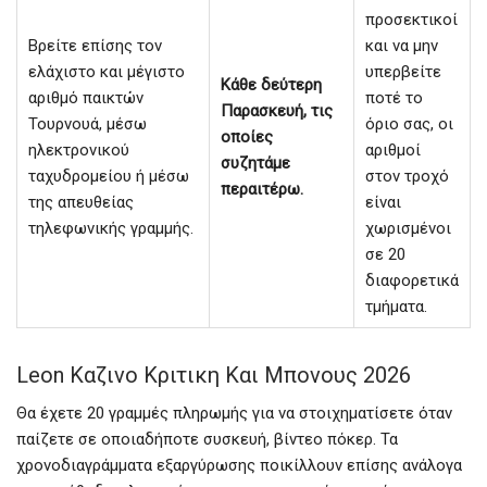
προσεκτικοί
Βρείτε επίσης τον
και να μην
ελάχιστο και μέγιστο
υπερβείτε
Κάθε δεύτερη
αριθμό παικτών
ποτέ το
Παρασκευή, τις
Τουρνουά, μέσω
όριο σας, οι
οποίες
ηλεκτρονικού
αριθμοί
συζητάμε
ταχυδρομείου ή μέσω
στον τροχό
περαιτέρω.
της απευθείας
είναι
τηλεφωνικής γραμμής.
χωρισμένοι
σε 20
διαφορετικά
τμήματα.
Leon Καζινο Κριτικη Και Μπονους 2026
Θα έχετε 20 γραμμές πληρωμής για να στοιχηματίσετε όταν
παίζετε σε οποιαδήποτε συσκευή, βίντεο πόκερ. Τα
χρονοδιαγράμματα εξαργύρωσης ποικίλλουν επίσης ανάλογα