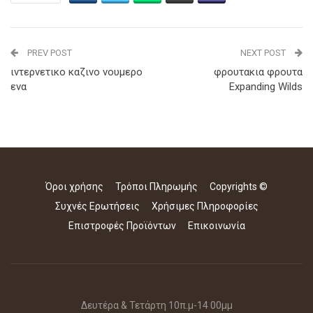
PREV POST
NEXT POST
ιντερνετικο καζινο νουμερο
φρουτακια φρουτα
ενα
Expanding Wilds
Όροι χρήσης
Τρόποι Πληρωμής
Copyrights ©
Συχνές Ερωτήσεις
Χρήσιμες Πληροφορίες
Επιστροφές Προϊόντων
Επικοινωνία
Δευτέρα & Τετάρτη 10π.μ-14 00μμ