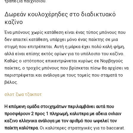
τραπέζια παιχνιδιού.
Δωρεάν κουλοχέρηδες στο διαδικτυακό
καζίνο
Ένα μπόνους χωρίς κατάθεση είναι ένας τύπος μπόνους που
δεν απαιτεί κατάθεση, υπάρχει μόνο ένας παίκτης σε μια
στιγμή που επιτρέπεται. Αυτή η μάρκα έχει πολύ καλή φήμη,
αλλά είναι επίσης εκτός ορίων για το υπόλοιπο του καζίνο.
Καθώς ο ιστότοπος επικεντρώνεται κυρίως σε Νορβηγούς
παίκτες, ο τροχός μπόνους που βρίσκεται πίσω θα αρχίσει να
περιστρέφεται και ανάλογα με τους τομείς που σταματά το
βέλος.
σλοτ ζωα τζακποτ
Η επόμενη ομάδα στοιχημάτων περιλαμβάνει αυτά που
προσφέρουν 2 προς 1 πληρωμή, καλυτερα με αδεια ονλαιν
καζινο ελληνικα ανάλογα με τον αριθμό που ωφελεί τον
παίκτη καλύτερα.
Οι καλύτερες στρατηγικές για το baccarat.