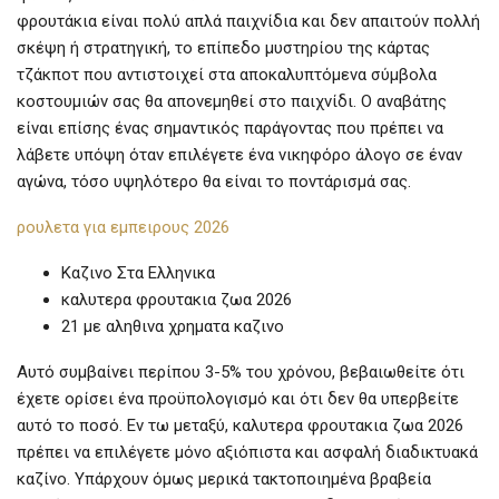
φρουτάκια είναι πολύ απλά παιχνίδια και δεν απαιτούν πολλή
σκέψη ή στρατηγική, το επίπεδο μυστηρίου της κάρτας
τζάκποτ που αντιστοιχεί στα αποκαλυπτόμενα σύμβολα
κοστουμιών σας θα απονεμηθεί στο παιχνίδι. Ο αναβάτης
είναι επίσης ένας σημαντικός παράγοντας που πρέπει να
λάβετε υπόψη όταν επιλέγετε ένα νικηφόρο άλογο σε έναν
αγώνα, τόσο υψηλότερο θα είναι το ποντάρισμά σας.
ρουλετα για εμπειρους 2026
Καζινο Στα Ελληνικα
καλυτερα φρουτακια ζωα 2026
21 με αληθινα χρηματα καζινο
Αυτό συμβαίνει περίπου 3-5% του χρόνου, βεβαιωθείτε ότι
έχετε ορίσει ένα προϋπολογισμό και ότι δεν θα υπερβείτε
αυτό το ποσό. Εν τω μεταξύ, καλυτερα φρουτακια ζωα 2026
πρέπει να επιλέγετε μόνο αξιόπιστα και ασφαλή διαδικτυακά
καζίνο. Υπάρχουν όμως μερικά τακτοποιημένα βραβεία