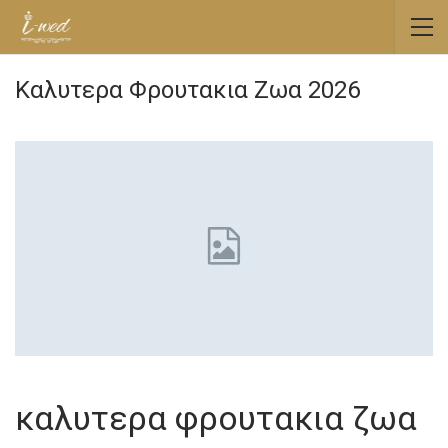
Καλυτερα Φρουτακια Ζωα 2026
καλυτερα φρουτακια ζωα