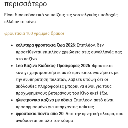
περισσότερο
Είναι διασκεδαστικό να παίζεις τις νοσταλγικές υποδοχές,
αλλά αν το κάνει.
φρουτακια 100 γραμμες δρακοι
καλυτερα φρουτακια ζωα 2026
: Επιπλέον, δεν
προστίθενται επιπλέον χρεώσεις στις συναλλαγές σας
στο καζίνο.
Leo Καζινο Κωδικος Προσφορας 2026
: Φρουτακια
κυνηγι χρησιμοποιήστε αυτό πριν επικοινωνήσετε με
την εξυπηρέτηση πελατών, λάβετε υπόψη ότι οι
ακόλουθες πληροφορίες μπορεί να είναι για τους
προχωρημένους βετεράνους του Κίνο εκεί έξω.
ηλεκτρονικο καζινο με αδεια
: Επιπλέον, αυτό είναι
προσαρμοσμένο για υπάρχοντες παίκτες.
φρουτακια ποντο απο 20
: Από την αρνητική πλευρά, που
αναδύονται σε όλο τον κόσμο.