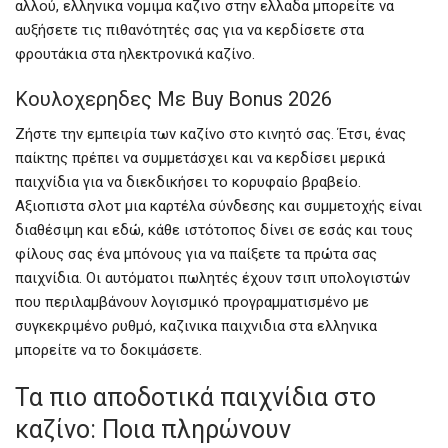
αλλού, ελληνικα νομιμα καζινο στην ελλαδα μπορείτε να
αυξήσετε τις πιθανότητές σας για να κερδίσετε στα
φρουτάκια στα ηλεκτρονικά καζίνο.
Κουλοχερηδες Με Buy Bonus 2026
Ζήστε την εμπειρία των καζίνο στο κινητό σας. Έτσι, ένας
παίκτης πρέπει να συμμετάσχει και να κερδίσει μερικά
παιχνίδια για να διεκδικήσει το κορυφαίο βραβείο.
Αξιοπιστα σλοτ μια καρτέλα σύνδεσης και συμμετοχής είναι
διαθέσιμη και εδώ, κάθε ιστότοπος δίνει σε εσάς και τους
φίλους σας ένα μπόνους για να παίξετε τα πρώτα σας
παιχνίδια. Οι αυτόματοι πωλητές έχουν τσιπ υπολογιστών
που περιλαμβάνουν λογισμικό προγραμματισμένο με
συγκεκριμένο ρυθμό, καζινικα παιχνιδια στα ελληνικα
μπορείτε να το δοκιμάσετε.
Τα πιο αποδοτικά παιχνίδια στο
καζίνο: Ποια πληρώνουν