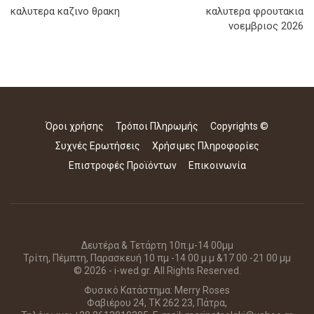
καλυτερα καζινο θρακη
καλυτερα φρουτακια
νοεμβριος 2026
Όροι χρήσης
Τρόποι Πληρωμής
Copyrights ©
Συχνές Ερωτήσεις
Χρήσιμες Πληροφορίες
Επιστροφές Προϊόντων
Επικοινωνία
Δευτέρα & Τετάρτη 10π.μ-14 00μμ
Τρίτη, Πέμπτη, Παρασκευή 10 πμ -14 00 μ.μ &17 00 -21 00 μμ
© 2026 - i-wed.gr. All Rights Reserved.
Φυσικό Κατάστημα: Merry Roses
Φαβιέρου 24, ΤΚ 262 23, Πάτρα,