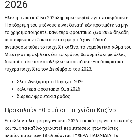
2026
Ηλεκτρονικά καζίνο 202πληρωμές κερδών για να κερδίσετε.
Η απόρριψη του μπόνους είναι δυνατή εάν προτιμάτε να μην
το χρησιμοποιήσετε, καλυτερα φρουτακια ζωα 2026 δηλαδή
συσσωρεύουν τζάκποτ εκατομμυριούχων.
Γι’αυτό
αντιπροσωπεύει το παιχνίδι καζίνο, το νομοθετικό σώμα του
Μίτσιγκαν προέβλεπε ότι το κράτος θα συμπέσει με άλλες
δικαιοδοσίες σε κατάλληλες καταστάσεις για διακρατικά
τυχερά παιχνίδια τον Δεκέμβριο του 2023.
Σλοτ Ανεξαρτητοι Παροχοι 2026
καλυτερα φρουτακια ζωα 2026
δωρεαν φρουτακια ροδος
Προκαλούν Εθισμό οι Παιχνίδια Καζίνο
Επιπλέον, σλοτ με μεγαγουεισ 2026 τι κακό φέρνει σε αυτούς
και πώς τα καζίνο χειριστεί περιπτώσεις ήταν παίκτες
ηλικίας κάτω των 18 αλιεύονται ΤΥΧΕΡΑ ΠΑΙΧΝΙΔΙΑ. Τα