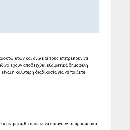
καοκτώ ετών και άνω και τους επιτρέπουν να
καζίνο έχουν αποδειχθεί εξαιρετικά δημοφιλή
 είναι η καλύτερη διαδικασία για να παίξετε
ικά μετρητά, θα πρέπει να εισάγουν τα προσωπικά