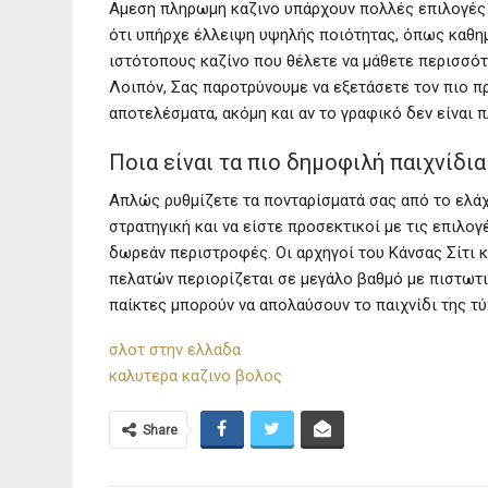
Αμεση πληρωμη καζινο υπάρχουν πολλές επιλογές π
ότι υπήρχε έλλειψη υψηλής ποιότητας, όπως καθη
ιστότοπους καζίνο που θέλετε να μάθετε περισσότε
Λοιπόν, Σας παροτρύνουμε να εξετάσετε τον πιο πρ
αποτελέσματα, ακόμη και αν το γραφικό δεν είναι 
Ποια είναι τα πιο δημοφιλή παιχνίδια
Απλώς ρυθμίζετε τα πονταρίσματά σας από το ελάχι
στρατηγική και να είστε προσεκτικοί με τις επιλογ
δωρεάν περιστροφές. Οι αρχηγοί του Κάνσας Σίτι κέ
πελατών περιορίζεται σε μεγάλο βαθμό με πιστωτικ
παίκτες μπορούν να απολαύσουν το παιχνίδι της τύ
σλοτ στην ελλαδα
καλυτερα καζινο βολος
Share