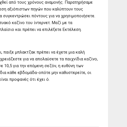
αχθεί από τους χρόνους αναμονής. Παρατηρήσαμε
ρεση αξιόπιστων πηγών που καλύπτουν τους
θα συγκεντρώσει πόντους για να χρησιμοποιήσετε.
υακό καζίνο του ίντερνετ. Μαζί με τα
πλαίσιο και πρέπει να επιλέξετε Εκτέλεση.
, παιξε μπλακτζακ πρέπει να έχετε μια καλή
χρειάζεστε για να απολαύσετε τα παιχνίδια καζίνο,
ε 10,5 για την επόμενη σεζόν, η ευθύνη των
ίδια κάθε εβδομάδα-οπότε μην καθυστερείτε, οι
ίναι προφανές ότι έχει ό.