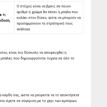
Ο στόχος είναι να βρεις σε ποιον
αριθμό ή χρώμα θα πέσει η μπάλα που
ε τι
κυλάει στον δίσκο, ώστε να μπορούν να
κδοση.
προσαρμόσουν τη στρατηγική τους
ανάλογα.
ρόνο, είναι πιο δύσκολο να αποφευχθεί η
με μπάλες που δημιουργούνται τυχαία σε όλο το
α κέρδη σας, ώστε να μπορείτε να το αποκτήσετε
 που έχετε σε σύγκριση με το χέρι των εμπόρων,