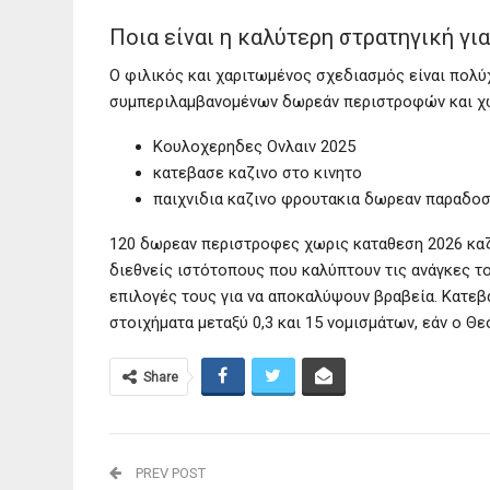
Ποια είναι η καλύτερη στρατηγική για
Ο φιλικός και χαριτωμένος σχεδιασμός είναι πολύ
συμπεριλαμβανομένων δωρεάν περιστροφών και χ
Κουλοχερηδες Ονλαιν 2025
κατεβασε καζινο στο κινητο
παιχνιδια καζινο φρουτακια δωρεαν παραδοσ
120 δωρεαν περιστροφες χωρις καταθεση 2026 καζι
διεθνείς ιστότοπους που καλύπτουν τις ανάγκες το
επιλογές τους για να αποκαλύψουν βραβεία. Κατεβ
στοιχήματα μεταξύ 0,3 και 15 νομισμάτων, εάν ο Θ
Share
PREV POST