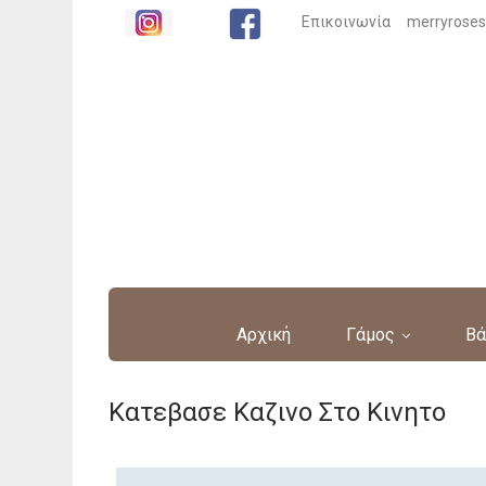
Επικοινωνία
merryrose
Αρχική
Γάμος
Βά
Κατεβασε Καζινο Στο Κινητο