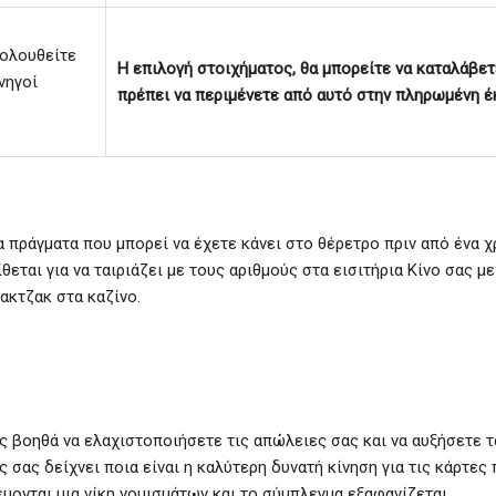
κολουθείτε
Η επιλογή στοιχήματος, θα μπορείτε να καταλάβετ
νηγοί
πρέπει να περιμένετε από αυτό στην πληρωμένη έ
α πράγματα που μπορεί να έχετε κάνει στο θέρετρο πριν από ένα χ
θεται για να ταιριάζει με τους αριθμούς στα εισιτήρια Κίνο σας 
λακτζακ στα καζίνο.
ς βοηθά να ελαχιστοποιήσετε τις απώλειες σας και να αυξήσετε τ
 σας δείχνει ποια είναι η καλύτερη δυνατή κίνηση για τις κάρτες
έμονται μια νίκη νομισμάτων και το σύμπλεγμα εξαφανίζεται.