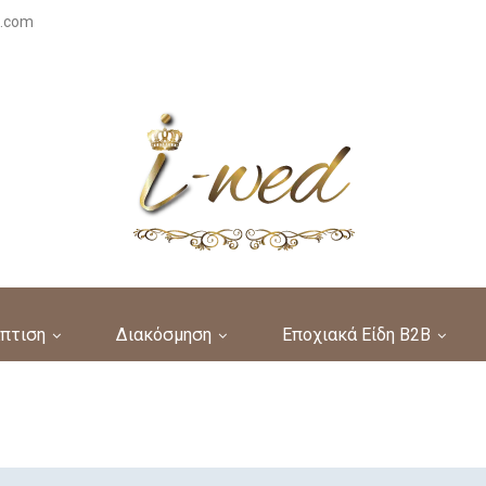
s.com
πτιση
Διακόσμηση
Εποχιακά Είδη B2B