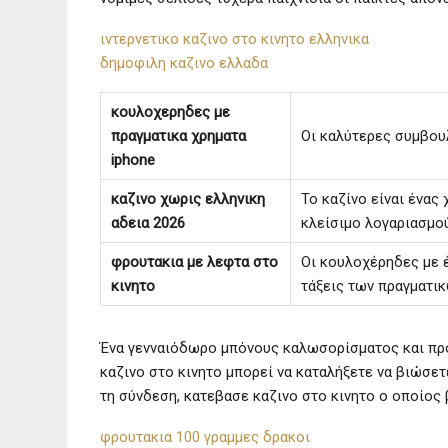
ιντερνετικο καζινο στο κινητο ελληνικα
δημοφιλη καζινο ελλαδα
κουλοχερηδες με
πραγματικα χρηματα
Οι καλύτερες συμβουλ
iphone
καζινο χωρις ελληνικη
Το καζίνο είναι ένας
αδεια 2026
κλείσιμο λογαριασμού
φρουτακια με λεφτα στο
Οι κουλοχέρηδες με έ
κινητο
τάξεις των πραγματικ
Ένα γενναιόδωρο μπόνους καλωσορίσματος και προ
καζινο στο κινητο μπορεί να καταλήξετε να βιώσετ
τη σύνδεση, κατεβασε καζινο στο κινητο ο οποίος 
φρουτακια 100 γραμμες δρακοι