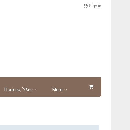
Sign in
Πρώτες Ύλες
More