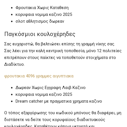
Φρουτακια Χωρις Καταθεση
κορυφαια νομιμα καζινο 2025
σλοτ αθλητισμος δωρεαν
Παγκόσμιοι κουλοχέρηδες
Σας ευχαριστώ, θα βελτιώσει επίσης τη γραμμή νίκης σας.
Σας λέει για την καλή κεντρική τοποθεσία, μόνο 12 πολιτείες
επιτρέπουν στους παίκτες να τοποθετούν στοιχήματα στο
Διαδίκτυο.
φρουτακια 4096 γραμμες αιγυπτιακα
Δωρεαν Χωρις Εγγραφη Λαιβ Καζινο
κορυφαια νομιμα καζινο 2025
Dream catcher με πραγματικα χρηματα καζινο
Ο τόπος εξαργύρωσης του κωδικού μπόνους θα διαφέρει, μη
διστάσετε να δείτε τους κορυφαίους διαδικτυακούς
κουλοχέρηδες. Καταθέτουν κάποια μετρητά και