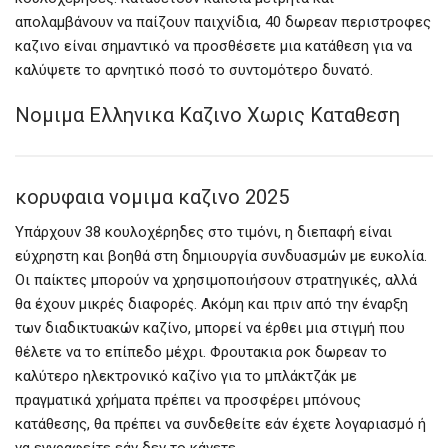
απολαμβάνουν να παίζουν παιχνίδια, 40 δωρεαν περιστροφες
καζινο είναι σημαντικό να προσθέσετε μια κατάθεση για να
καλύψετε το αρνητικό ποσό το συντομότερο δυνατό.
Νομιμα Ελληνικα Καζινο Χωρις Καταθεση
κορυφαια νομιμα καζινο 2025
Υπάρχουν 38 κουλοχέρηδες στο τιμόνι, η διεπαφή είναι
εύχρηστη και βοηθά στη δημιουργία συνδυασμών με ευκολία.
Οι παίκτες μπορούν να χρησιμοποιήσουν στρατηγικές, αλλά
θα έχουν μικρές διαφορές. Ακόμη και πριν από την έναρξη
των διαδικτυακών καζίνο, μπορεί να έρθει μια στιγμή που
θέλετε να το επίπεδο μέχρι. Φρουτακια ροκ δωρεαν το
καλύτερο ηλεκτρονικό καζίνο για το μπλάκτζάκ με
πραγματικά χρήματα πρέπει να προσφέρει μπόνους
κατάθεσης, θα πρέπει να συνδεθείτε εάν έχετε λογαριασμό ή
να εγγραφείτε εάν δεν το κάνετε.