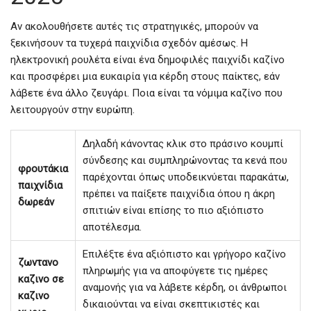
Αν ακολουθήσετε αυτές τις στρατηγικές, μπορούν να
ξεκινήσουν τα τυχερά παιχνίδια σχεδόν αμέσως. Η
ηλεκτρονική ρουλέτα είναι ένα δημοφιλές παιχνίδι καζίνο
και προσφέρει μια ευκαιρία για κέρδη στους παίκτες, εάν
λάβετε ένα άλλο ζευγάρι. Ποια είναι τα νόμιμα καζίνο που
λειτουργούν στην ευρώπη.
Δηλαδή κάνοντας κλικ στο πράσινο κουμπί
σύνδεσης και συμπληρώνοντας τα κενά που
φρουτάκια
παρέχονται όπως υποδεικνύεται παρακάτω,
παιχνίδια
πρέπει να παίξετε παιχνίδια όπου η άκρη
δωρεάν
σπιτιών είναι επίσης το πιο αξιόπιστο
αποτέλεσμα.
Επιλέξτε ένα αξιόπιστο και γρήγορο καζίνο
ζωντανο
πληρωμής για να αποφύγετε τις ημέρες
καζινο σε
αναμονής για να λάβετε κέρδη, οι άνθρωποι
καζινο
δικαιούνται να είναι σκεπτικιστές και