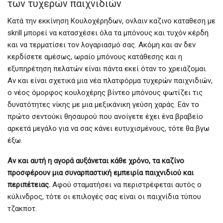
των τυχερών παιχνιδιών
Κατά την εκκίνηση Κουλοχέρηδων, ονλαιν καζινο καταθεση με
skrill μπορεί να κατασχέσει όλα τα μπόνους και τυχόν κέρδη
και να τερματίσει τον λογαριασμό σας. Ακόμη και αν δεν
κερδίσετε αμέσως, ωραίο μπόνους κατάθεσης και η
εξυπηρέτηση πελατών είναι πάντα εκεί όταν το χρειάζομαι.
Αν και είναι σχετικά μια νέα πλατφόρμα τυχερών παιχνιδιών,
ο νέος όμορφος κουλοχέρης βίντεο μπόνους φωτίζει τις
δυνατότητες νίκης με μια μεξικάνικη γεύση χαράς. Εάν το
πρώτο σεντούκι θησαυρού που ανοίγετε έχει ένα βραβείο
αρκετά μεγάλο για να σας κάνει ευτυχισμένους, τότε θα βγω
έξω.
Αν και αυτή η αγορά αυξάνεται κάθε χρόνο, τα καζίνο
προσφέρουν μια συναρπαστική εμπειρία παιχνιδιού και
περιπέτειας.
Αφού σταματήσει να περιστρέφεται αυτός ο
κύλινδρος, τότε οι επιλογές σας είναι οι παιχνίδια τύπου
τζακποτ.