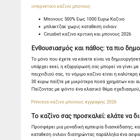
ιντερνετικο καζινο μπονους
Μπονους 500% Εως 1000 Ευρω Καζινο
μπλακτζακ χωρις καταθεση ονλαιν
Cirusbet καζινο κριτικη και μπονους 2026
Ενθουσιασμός και πάθος: τα πιο δημο
Το μόνο που έχετε να κάνετε είναι να δημιουργήσε
υπάρχει εκεί, η εξαργύρωσή σας μπορεί να γίνει μ
παιχνιδιού σας, το νόμιμο καζίνο είναι η καλύτερη
30 ευρω παίξτε με μικρότερα ποσά χρημάτων και αυ
Παίζοντας με φόντο ένα κλασικό θέμα σχεδιασμού,
Princess καζινο μπονους εγγραφης 2026
Το καζίνο σας προσκαλεί: ελάτε να 
Προσφέρει μια μοναδική εμπειρία διασκέδασης, και
καταθεση ονλαιν διατηρώντας παράλληλα ένα ασφαλ