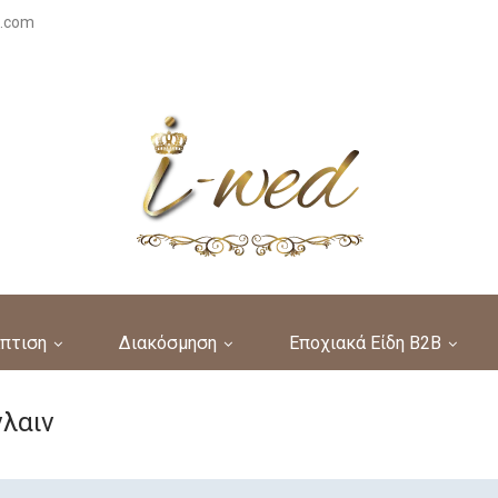
s.com
πτιση
Διακόσμηση
Εποχιακά Είδη B2B
λαιν