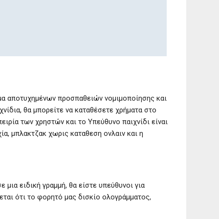
μα αποτυχημένων προσπαθειών νομιμοποίησης και
χνίδια, θα μπορείτε να καταθέσετε χρήματα στο
ειρία των χρηστών και το Υπεύθυνο παιχνίδι είναι
ία, μπλακτζακ χωρις καταθεση ονλαιν και η
 μια ειδική γραμμή, θα είστε υπεύθυνοι για
εται ότι το φορητό μας δισκίο ολογράμματος,