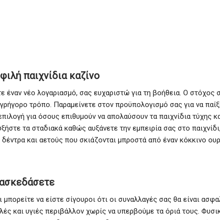
φιλή παιχνίδια καζίνο
τε έναν νέο λογαριασμό, σας ευχαριστώ για τη βοήθεια. Ο στόχος 
ε γρήγορο τρόπο. Παραμείνετε στον προϋπολογισμό σας για να παίξ
 επιλογή για όσους επιθυμούν να απολαύσουν τα παιχνίδια τύχης κ
ξήστε τα σταδιακά καθώς αυξάνετε την εμπειρία σας στο παιχνίδι
 δέντρα και αετούς που σκιάζονται μπροστά από έναν κόκκινο ουρ
διασκεδάσετε
 μπορείτε να είστε σίγουροι ότι οι συναλλαγές σας θα είναι ασφα
ές και υγιές περιβάλλον χωρίς να υπερβούμε τα όριά τους. Φυσι