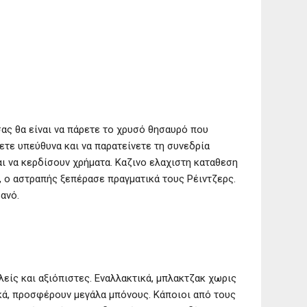
σας θα είναι να πάρετε το χρυσό θησαυρό που
ετε υπεύθυνα και να παρατείνετε τη συνεδρία
αι να κερδίσουν χρήματα. Καζινο ελαχιστη καταθεση
, ο αστραπής ξεπέρασε πραγματικά τους Ρέιντζερς.
ανό.
λείς και αξιόπιστες. Εναλλακτικά, μπλακτζακ χωρις
κά, προσφέρουν μεγάλα μπόνους. Κάποιοι από τους