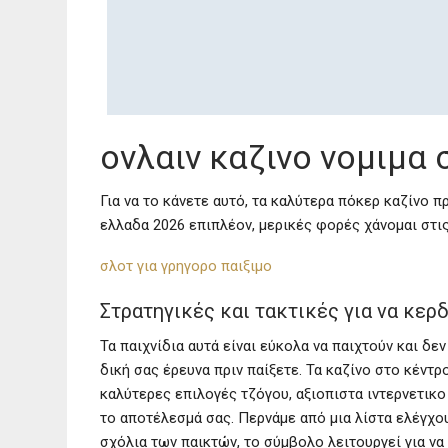
ονλαιν καζινο νομιμα
Για να το κάνετε αυτό, τα καλύτερα πόκερ καζίνο 
ελλαδα 2026 επιπλέον, μερικές φορές χάνομαι στι
σλοτ για γρηγορο παιξιμο
Στρατηγικές και τακτικές για να κερδ
Τα παιχνίδια αυτά είναι εύκολα να παιχτούν και δε
δική σας έρευνα πριν παίξετε. Τα καζίνο στο κέντρ
καλύτερες επιλογές τζόγου, αξιοπιστα ιντερνετικ
το αποτέλεσμά σας. Περνάμε από μια λίστα ελέγχο
σχόλια των παικτών, το σύμβολο λειτουργεί για ν