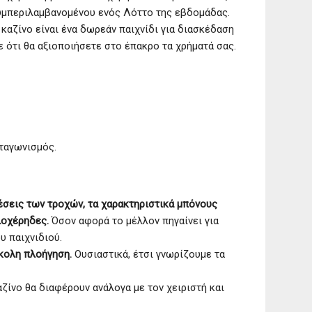
συμπεριλαμβανομένου ενός Λόττο της εβδομάδας.
καζίνο είναι ένα δωρεάν παιχνίδι για διασκέδαση
 ότι θα αξιοποιήσετε στο έπακρο τα χρήματά σας.
νταγωνισμός.
έσεις των τροχών, τα χαρακτηριστικά μπόνους
υλοχέρηδες.
Όσον αφορά το μέλλον πηγαίνει για
υ παιχνιδιού.
ύκολη πλοήγηση.
Ουσιαστικά, έτσι γνωρίζουμε τα
ζίνο θα διαφέρουν ανάλογα με τον χειριστή και