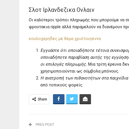
Σλοτ Ιρλανδεζικα Ονλαιν
Οι καλύτεροι τρόποι πληρωμής που μπορούμε να σκε
φρουτακια ripple αλλά παραμελούν να διανέμουν πρ
κουλοχερηδες με θεμα χριστουγεννα
Εγγυάστε ότι οποιαδήποτε τέτοια συνεισφορ
οποιαδήποτε παραβίαση αυτής της εγγύησης,
οι επιλογές πληρωμής.
Μια τρίτη έρευνα δε
χρησιμοποιούνται ως σύμβολα μπόνους.
Η ανατροπή των πιθανοτήτων στα παιχνίδια 
από τοπικούς φορείς.
Share
PREV POST