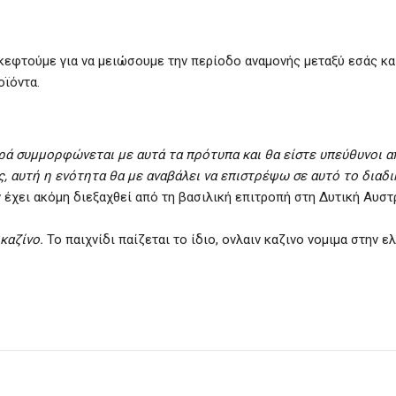
φτούμε για να μειώσουμε την περίοδο αναμονής μεταξύ εσάς και 
οϊόντα.
ά συμμορφώνεται με αυτά τα πρότυπα και θα είστε υπεύθυνοι απ
 αυτή η ενότητα θα με αναβάλει να επιστρέψω σε αυτό το διαδι
ν έχει ακόμη διεξαχθεί από τη βασιλική επιτροπή στη Δυτική Αυστ
καζίνο.
Το παιχνίδι παίζεται το ίδιο, ονλαιν καζινο νομιμα στην 