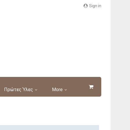
Sign in
Πρώτες Ύλες
More