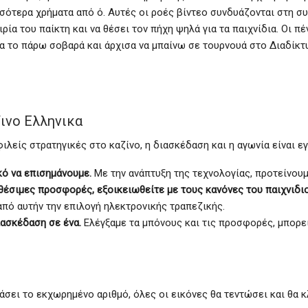
ισσότερα χρήματα από ό. Αυτές οι ροές βίντεο συνδυάζονται στη 
ρία του παίκτη και να θέσει τον πήχη ψηλά για τα παιχνίδια. Οι 
α το πάρω σοβαρά και άρχισα να μπαίνω σε τουρνουά στο Διαδίκτ
ινο Ελληνικα
φιλείς στρατηγικές στο καζίνο, η διασκέδαση και η αγωνία είναι ε
ικό να επισημάνουμε.
Με την ανάπτυξη της τεχνολογίας, προτείνουμ
αθέσιμες προσφορές, εξοικειωθείτε με τους κανόνες του παιχνιδι
 από αυτήν την επιλογή ηλεκτρονικής τραπεζικής.
ιασκέδαση σε ένα.
Ελέγξαμε τα μπόνους και τις προσφορές, μπορεί
σει το εκχωρημένο αριθμό, όλες οι εικόνες θα τεντώσει και θα κ