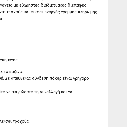
συνέχεια με εύχρηστες διαδικτυακές διεπαφές
πέντε τροχούς και είκοσι ενεργές γραμμές πληρωμής
υο.
γγυημένες.
ε το καζίνο.
ού.
Σε απευθείας σύνδεση πόκερ είναι γρήγορο
τε να ακυρώσετε τη συναλλαγή και να
λείσει τροχούς.