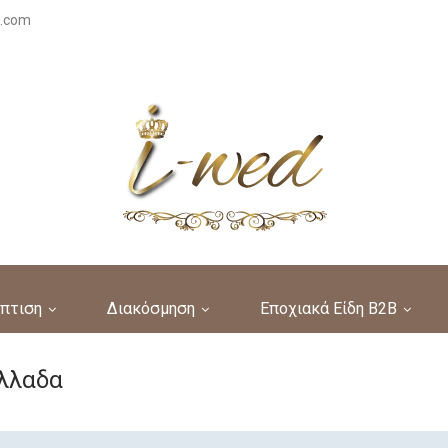
s.com
πτιση
Διακόσμηση
Εποχιακά Είδη B2B
Ελλαδα