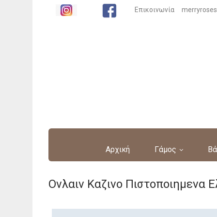
Επικοινωνία
merryrose
Αρχική
Γάμος
Βά
Ονλαιν Καζινο Πιστοποιημενα 