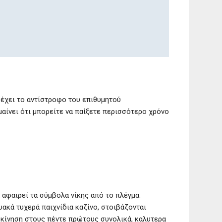
 έχει το αντίστροφο του επιθυμητού
αίνει ότι μπορείτε να παίξετε περισσότερο χρόνο
 αφαιρεί τα σύμβολα νίκης από το πλέγμα.
ακά τυχερά παιχνίδια καζίνο, στοιβάζονται
η κίνηση στους πέντε πρώτους συνολικά, καλυτερα