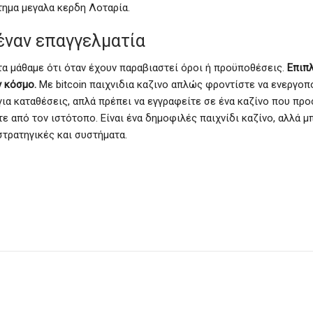
τημα μεγαλα κερδη Λοταρία.
έναν επαγγελματία
α μάθαμε ότι όταν έχουν παραβιαστεί όροι ή προϋποθέσεις.
Επιπλ
ν κόσμο.
Με bitcoin παιχνιδια καζινο απλώς φροντίστε να ενεργο
για καταθέσεις, απλά πρέπει να εγγραφείτε σε ένα καζίνο που πρ
ε από τον ιστότοπο. Είναι ένα δημοφιλές παιχνίδι καζίνο, αλλά 
τρατηγικές και συστήματα.