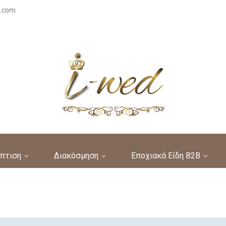
s.com
πτιση
Διακόσμηση
Εποχιακά Είδη B2B