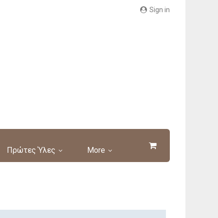
Sign in
Πρώτες Ύλες
More