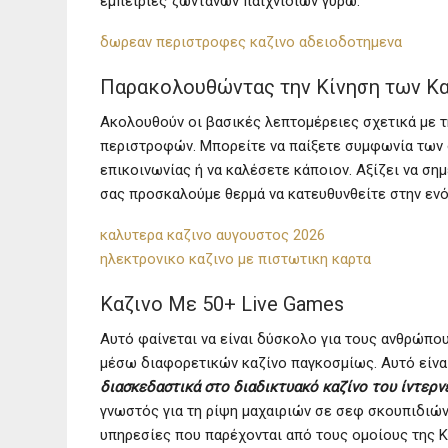
εμπειρίες ζωντανών παιχνιδιών γύρω.
δωρεαν περιστροφες καζινο αδειοδοτημενα
Παρακολουθώντας την Κίνηση των Καζ
Ακολουθούν οι βασικές λεπτομέρειες σχετικά με τ
περιστροφών. Μπορείτε να παίξετε συμφωνία των δ
επικοινωνίας ή να καλέσετε κάποιον. Αξίζει να σημ
σας προσκαλούμε θερμά να κατευθυνθείτε στην εν
καλυτερα καζινο αυγουστος 2026
ηλεκτρονικο καζινο με πιστωτικη καρτα
Καζινο Με 50+ Live Games
Αυτό φαίνεται να είναι δύσκολο για τους ανθρώπο
μέσω διαφορετικών καζίνο παγκοσμίως. Αυτό είναι 
διασκεδαστικά στο διαδικτυακό καζίνο του ίντερν
γνωστός για τη ρίψη μαχαιριών σε σεφ σκουπιδιών.
υπηρεσίες που παρέχονται από τους ομοίους της Κό