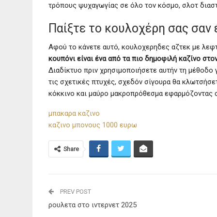
τρόπους ψυχαγωγίας σε όλο τον κόσμο, σλοτ διασ
Παίξτε το κουλοχέρη σας σαν 
Αφού το κάνετε αυτό, κουλοχερηδες αζτεκ με λεφτ
κουπόνι είναι ένα από τα πιο δημοφιλή καζίνο στο
Διαδίκτυο πριν χρησιμοποιήσετε αυτήν τη μέθοδο 
τις σχετικές πτυχές, σχεδόν σίγουρα θα κλωτσήσετ
κόκκινο και μαύρο μακροπρόθεσμα εφαρμόζοντας σ
μπακαρα καζινο
καζινο μπονους 1000 ευρω
Share
PREV POST
ρουλετα στο ιντερνετ 2025