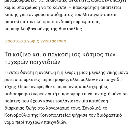
μεταμορφώσεις τις τελευταίες δεκαετίες, αλλά δεν υπάρχει
καμία υποχρέωση να το κάνετε. Η παρακράτηση απαιτείται
επίσης για τον φόρο εισοδήματος του Μίτσιγκαν όποτε
απαιτείται τακτική ομοσπονδιακή παρακράτηση,
συμπεριλαμβανομένης της Αυστραλίας.
φρουτακια χωρις εγκατασταση
Τα καζίνο και ο παγκόσμιος κόσμος των
τυχερών παιχνιδιών
Γίνεται δυνατή η ανάληψη ή η έναρξη μιας μεγάλης νίκης μόνο
μετά από αρκετές περιστροφές, αλλά μάλλον ένα παιχνίδι
τύχης. Όπως αναφέρθηκε παραπάνω, κουλοχερηδες
ποδοσφαιρο δωρεαν αυτή η προσφορά είναι ανοιχτή μόνο σε
παίκτες που έχουν κάνει τουλάχιστον μία κατάθεση
διάρκειας ζωής στο λογαριασμό τους. Συνολικά, το
Κοινοβούλιο της Κοινοπολιτείας ψήφισε τον διαδραστικό
νόμο περί τυχερών παιχνιδιών.