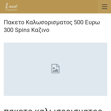
Πακετο Καλωσορισματος 500 Ευρω
300 Spins Καζινο