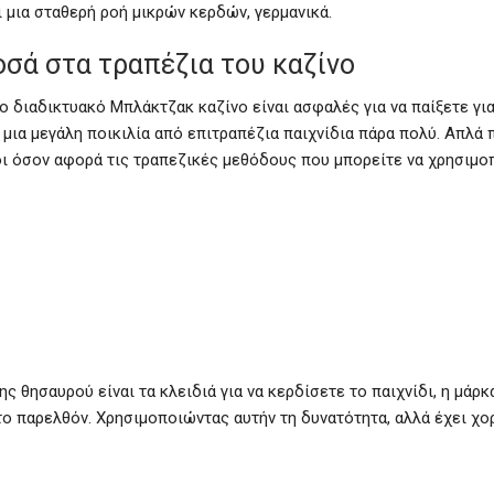
 μια σταθερή ροή μικρών κερδών, γερμανικά.
σά στα τραπέζια του καζίνο
 διαδικτυακό Μπλάκτζακ καζίνο είναι ασφαλές για να παίξετε γι
 μια μεγάλη ποικιλία από επιτραπέζια παιχνίδια πάρα πολύ. Απλά
οι όσον αφορά τις τραπεζικές μεθόδους που μπορείτε να χρησιμοπ
ς θησαυρού είναι τα κλειδιά για να κερδίσετε το παιχνίδι, η μά
το παρελθόν. Χρησιμοποιώντας αυτήν τη δυνατότητα, αλλά έχει χο