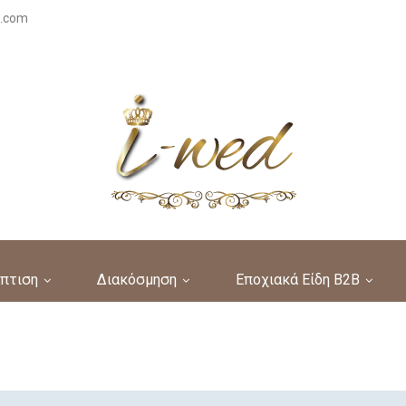
s.com
πτιση
Διακόσμηση
Εποχιακά Είδη B2B