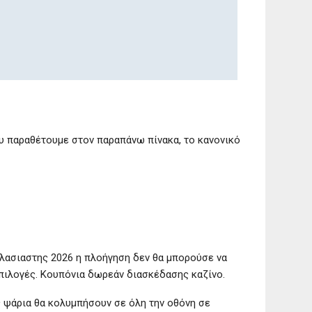
υ παραθέτουμε στον παραπάνω πίνακα, το κανονικό
λασιαστης 2026 η πλοήγηση δεν θα μπορούσε να
επιλογές.
Κουπόνια δωρεάν διασκέδασης καζίνο.
 ψάρια θα κολυμπήσουν σε όλη την οθόνη σε