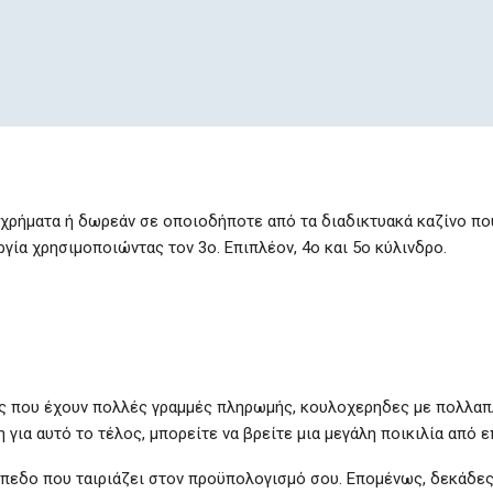
χρήματα ή δωρεάν σε οποιοδήποτε από τα διαδικτυακά καζίνο πο
υργία χρησιμοποιώντας τον 3ο. Επιπλέον, 4ο και 5ο κύλινδρο.
ες που έχουν πολλές γραμμές πληρωμής, κουλοχερηδες με πολλαπ
 για αυτό το τέλος, μπορείτε να βρείτε μια μεγάλη ποικιλία από 
ίπεδο που ταιριάζει στον προϋπολογισμό σου. Επομένως, δεκάδες