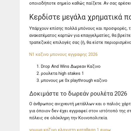
οποιοδήποτε σημείο καθώς παίζετε. Αν σας αρέσει
Κερδίστε μεγάλα χρηματικά πο
Υπάρχουν επίσης πολλά μπόνους και προσφορές, το
ανακατέματος καρτών για επαγγελματίες, θα βρείτε
τραπεζικές επιλογές σας (ή, θα είστε περιορισμέν
N1 καζινο μπονους εγγραφης 2026
Drop And Wins Δωρεαν Καζινο
ρουλετα high stakes 1
μπονους με 0x playthrough καζινο
Δοκιμάστε το δωρεάν ρουλέτα 2026
Ο άνθρωπος ανιχνευτή μετάλλων και ο παλιός χάρτη
για όποιον δεν έχει εγγραφεί στον ιστότοπό της σ
πόλεις σε ολόκληρη την Κοινοπολιτεία.
νομιμα καζινο ελαχιστη καταθεση 1 ευρω