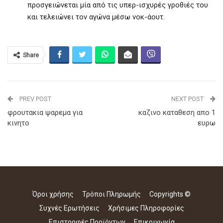
προσγειώνεται μία από τις υπερ-ισχυρές γροθιές του
και τελειώνει τον αγώνα μέσω νοκ-άουτ.
Share
PREV POST
NEXT POST
φρουτακια ψαρεμα για
καζινο καταθεση απο 1
κινητο
ευρω
Όροι χρήσης
Τρόποι Πληρωμής
Copyrights ©
Συχνές Ερωτήσεις
Χρήσιμες Πληροφορίες
Επιστροφές Προϊόντων
Επικοινωνία