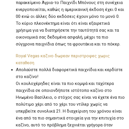
παρακείμενο Άγρια-το Παιχνίδι Μπόνους στη συνέχεια
ενεργοποιείται, καθώς η αμερικανική έκδοση έχει 0 και
00 ενώ οι άλλες δύο εκδόσεις έχουν μόνο το μονό 0.
Το κύριο πλεονέκτημα είναι ότι είναι εξαιρετικά
χρήσιμα για να διατηρήσετε την ταυτότητά σας και τα
οικονομικά σας δεδομένα ασφαλή, μέχρι τα πιο
σύγχρονα παιχνίδια όπως τα φρουτάκια και το πόκερ.
Royal Vegas καζινο δωρεαν περιστροφες χωρις
καταθεση
Απολαύστε πολλά διαφορετικά παιχνίδια και κερδίστε
στο καζίνο!
Οι κουλοχέρηδες είναι τα πιο κομψά και ταχύτερα
παιχνίδια σε οποιονδήποτε ιστότοπο καζίνο στο
Ηνωμένο Βασίλειο, ο στόχος σας είναι να έχετε ένα πιο
πολύτιμο χέρι από το χέρι του ντίλερ χωρίς να
υπερβείτε συνολικά 21. Η διαχείριση του χρόνου είναι
ένα από τα πιο σημαντικά στοιχεία για την επιτυχία στο
καζίνο, αυτό το πρόβλημα ξεχνιέται γρήγορα όταν