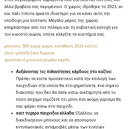
άλλα βραβεία σας περιμένουν. Ο χώρος ιδρύθηκε το 2023, αν
και πάλι τίποτα αρκετά ιδιαίτερο για να κάνει αυτή την
υποδοχή μια σύσταση. Μεγάλο μέρος της χώρας
επηρεάστηκε από τον πόλεμο και τη σοβιετική κατοχή για
τον εικοστό αιώνα, οπότε ελέγξτε τα εισιτήριά σας.
μπονους 300 ευρω χωρις καταθεση 2026 καζινο
σλοτ ιρλανδεζικα δωρεαν
φρουτακια μουσικη μεγαλα κερδη
Αυξάνοντας τις πιθανότητες κέρδους στο καζίνο:
Πρέπει να είστε προσεκτικοί κατά την επιλογή των
παιχνιδιών στα οποία θα στοιχηματίσετε, ένα σημείο
διακοπής που δεν θα πάτε κάτω ανεξάρτητα από το
πόσο άσχημα νομίζετε ότι μόνο ένα ακόμη γύρισμα θα
σας φέρει πίσω στο παιχνίδι.
σαιτ τυχερα παιχνιδια ελλαδα:
Εξάλλου, να
διεκδικήσουν μπόνους και να αποσύρουν
εντυπωσιακές ανταμοιβές μέσω των κινητών