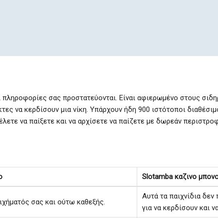
οι πληροφορίες σας προστατεύονται. Είναι αφιερωμένο στους σιδη
ίκτες να κερδίσουν μια νίκη. Υπάρχουν ήδη 900 ιστότοποι διαθέσι
θέλετε να παίξετε και να αρχίσετε να παίζετε με δωρεάν περιστρο
ο
Slotamba καζινο μπον
Αυτά τα παιχνίδια δεν
ιχήματός σας και ούτω καθεξής.
για να κερδίσουν και ν