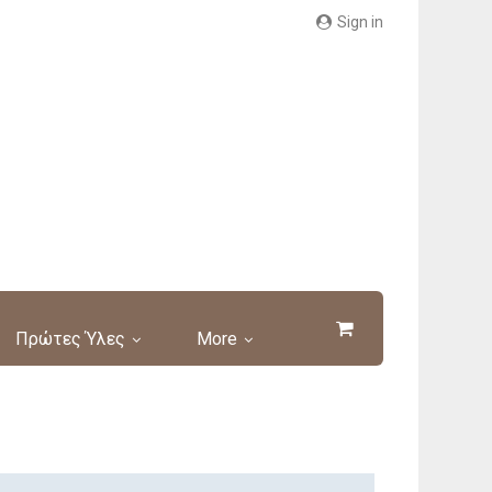
Sign in
Πρώτες Ύλες
More