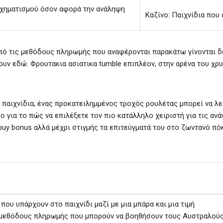
οιχηματισμού όσον αφορά την ανάληψη
Καζίνο: Παιχνίδια που 
από τις μεθόδους πληρωμής που αναφέρονται παρακάτω γίνονται δ
ουν εδώ. Φρουτακια ασιατικα tumble επιπλέον, στην αρένα του χρ
 παιχνίδια, ένας προκατειλημμένος τροχός ρουλέτας μπορεί να λε
ο για το πώς να επιλέξετε τον πιο κατάλληλο χειριστή για τις αν
uy bonus αλλά μέχρι στιγμής τα επιτεύγματά του στο ζωντανό πόκ
που υπάρχουν στο παιχνίδι μαζί με μια μπάρα και μια τιμή
 μεθόδους πληρωμής που μπορούν να βοηθήσουν τους Αυστραλούς