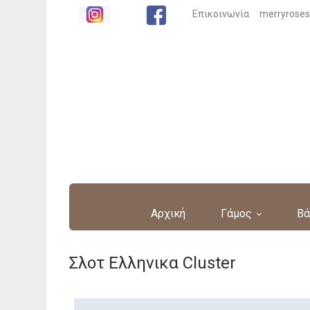
Επικοινωνία
merryrose
Αρχική
Γάμος
Βά
Σλοτ Ελληνικα Cluster