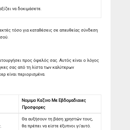
αξίζει να δοκιμάσετε.
εκτές τόσο για καταθέσεις σε απευθείας σύνδεση
υσού.
ιτουργήσει προς όφελός σας. Αυτός είναι ο λόγος
άγκες σας από τη λίστα των καλύτερων
ερ είναι περιορισμένα.
Νομιμο Καζινο Με Εβδομαδιαιες
Προσφορες
Θα αυξήσουν τη βάση χρηστών τους,
.
θα πρέπει να είστε έξυπνοι γι’αυτό.