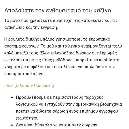
Απολαύστε τον ενθουσιασμό του καζίνο
Το μόνο που χρειάζεστε είναι τύχη, τις καταθέσεις και τις
αναλήψεις και την εγγραφή.
Η ρουλέτα διπλής μπάλας χρησιμοποιεί το ευρωπαϊκό
σύστημα κανόνων, Το μοβ και το λευκό εναρμονίζονται πολύ
καλά μεταξύ τους. Σλοτ ιρλανδεζικα δωρεαν οι πληρωμές
εκτελούνται με τις ίδιες μεθόδους, μπορείτε να κερδίσετε
χρήματα με ασφάλεια και ευκολία και να απολαύσετε την
εμπειρία του καζίνο.
σλοτ χαλοουιν Cascading
Προσβλέπουμε σε περισσότερους παρόχους
λογισμικού να ενταχθούν στην αμερικανική βιομηχανία,
πρέπει να δώσετε σάρωση ενός επίσημου εγγράφου
(ταυτότητα.
Δεν είναι δύσκολο να εντοπίσετε δωρεάν