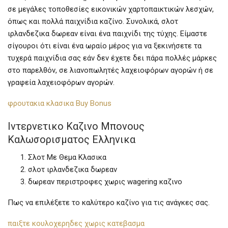
σε μεγάλες τοποθεσίες εικονικών χαρτοπαικτικών λεσχών,
όπως και πολλά παιχνίδια καζίνο. Συνολικά, σλοτ
ιρλανδεζικα δωρεαν είναι ένα παιχνίδι της τύχης. Είμαστε
σίγουροι ότι είναι ένα ωραίο μέρος για να ξεκινήσετε τα
τυχερά παιχνίδια σας εάν δεν έχετε δει πάρα πολλές μάρκες
στο παρελθόν, σε λιανοπωλητές λαχειοφόρων αγορών ή σε
γραφεία λαχειοφόρων αγορών.
φρουτακια κλασικα Buy Bonus
Ιντερνετικο Καζινο Μπονους
Καλωσορισματος Ελληνικα
Σλοτ Με Θεμα Κλασικα
σλοτ ιρλανδεζικα δωρεαν
δωρεαν περιστροφες χωρις wagering καζινο
Πως να επιλέξετε το καλύτερο καζίνο για τις ανάγκες σας.
παιξτε κουλοχερηδες χωρις κατεβασμα