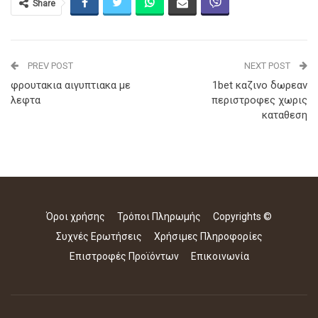
Share
PREV POST
NEXT POST
φρουτακια αιγυπτιακα με
1bet καζινο δωρεαν
λεφτα
περιστροφες χωρις
καταθεση
Όροι χρήσης
Τρόποι Πληρωμής
Copyrights ©
Συχνές Ερωτήσεις
Χρήσιμες Πληροφορίες
Επιστροφές Προϊόντων
Επικοινωνία