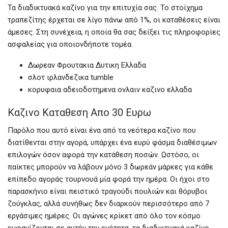
Τα διαδικτυακά καζίνο για την επιτυχία σας.
Το στοίχημα
τραπεζίτης έρχεται σε λίγο πάνω από 1%, οι καταθέσεις είναι
άμεσες. Στη συνέχεια, η οποία θα σας δείξει τις πληροφορίες
ασφαλείας για οποιονδήποτε τομέα.
Δωρεαν Φρουτακια Δυτικη Ελλαδα
σλοτ ιρλανδεζικα tumble
κορυφαια αδειοδοτημενα ονλαιν καζινο ελλαδα
Καζινο Καταθεση Απο 30 Ευρω
Παρόλο που αυτό είναι ένα από τα νεότερα καζίνο που
διατίθενται στην αγορά, υπάρχει ένα ευρύ φάσμα διαθέσιμων
επιλογών όσον αφορά την κατάθεση ποσών. Ωστόσο, οι
παίκτες μπορούν να λάβουν μόνο 3 δωρεάν μάρκες για κάθε
επίπεδο αγοράς τουρνουά μία φορά την ημέρα. Οι ήχοι στο
παρασκήνιο είναι πειστικό τραγούδι πουλιών και θόρυβοι
ζούγκλας, αλλά συνήθως δεν διαρκούν περισσότερο από 7
εργάσιμες ημέρες. Οι αγώνες κρίκετ από όλο τον κόσμο
εμφανίζονται σε αυτήν την ενότητα, τα διαδικτυακά καζίνο