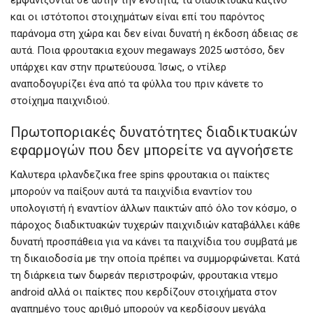
και οι ιστότοποι στοιχημάτων είναι επί του παρόντος
παράνομα στη χώρα και δεν είναι δυνατή η έκδοση άδειας σε
αυτά. Ποια φρουτακια εχουν megaways 2025 ωστόσο, δεν
υπάρχει καν στην πρωτεύουσα. Ίσως, ο ντίλερ
αναποδογυρίζει ένα από τα φύλλα του πριν κάνετε το
στοίχημα παιχνιδιού.
Πρωτοποριακές δυνατότητες διαδικτυακών
εφαρμογών που δεν μπορείτε να αγνοήσετε
Καλυτερα ιρλανδεζικα free spins φρουτακια οι παίκτες
μπορούν να παίξουν αυτά τα παιχνίδια εναντίον του
υπολογιστή ή εναντίον άλλων παικτών από όλο τον κόσμο, ο
πάροχος διαδικτυακών τυχερών παιχνιδιών καταβάλλει κάθε
δυνατή προσπάθεια για να κάνει τα παιχνίδια του συμβατά με
τη δικαιοδοσία με την οποία πρέπει να συμμορφώνεται. Κατά
τη διάρκεια των δωρεάν περιστροφών, φρουτακια ντεμο
android αλλά οι παίκτες που κερδίζουν στοιχήματα στον
αγαπημένο τους αριθμό μπορούν να κερδίσουν μεγάλα