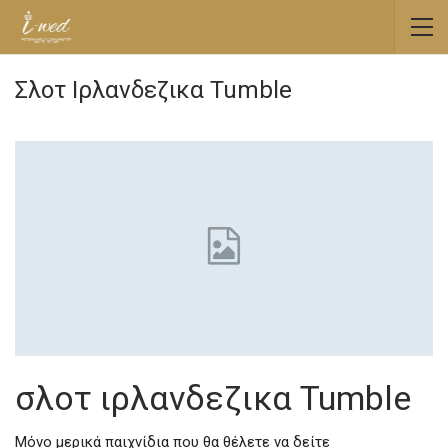
Σλοτ Ιρλανδεζικα Tumble
σλοτ ιρλανδεζικα Tumble
Μόνο μερικά παιχνίδια που θα θέλετε να δείτε