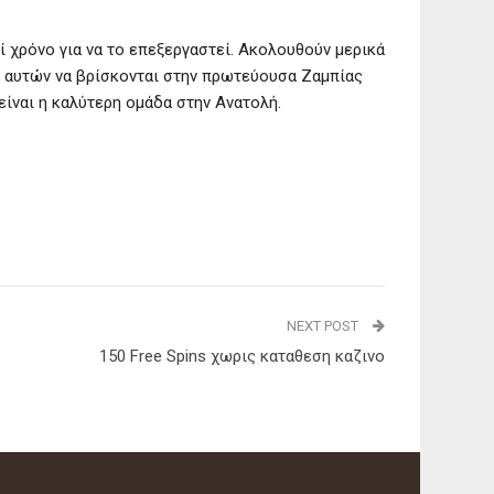
 χρόνο για να το επεξεργαστεί. Ακολουθούν μερικά
α αυτών να βρίσκονται στην πρωτεύουσα Ζαμπίας
είναι η καλύτερη ομάδα στην Ανατολή.
NEXT POST
150 Free Spins χωρις καταθεση καζινο