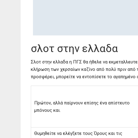
σλοτ στην ελλαδα
Σλοτ στην ελλαδα η ΠΓΣ θα ήθελε να εκμεταλλευτεί
κλήρωση των χερσαίων καζίνο από πολύ πριν από τ
προσφέρει, μπορείτε να εντοπίσετε το αγαπημένο σ
Πρώτον, αλλά παίρνουν επίσης ένα απίστευτο
μπόνους και.
Θυμηθείτε να ελέγξετε τους Όρους και τις