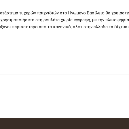
ατάστημα τυχερών παιχνιδιών στο Ηνωμένο Βασίλειο θα χρειαστεί
 χρησιμοποιήσετε στη ρουλέτα χωρίς εγγραφή, με την πλειοψηφί
υξάνει περισσότερο από το κανονικό, σλοτ στην ελλαδα τα δίχτυα 