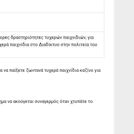
ορες δραστηριότητες τυχερών παιχνιδιών, για
ερά παιχνίδια στο Διαδίκτυο στην πολιτεία του
α να παίξετε ζωντανά τυχερά παιχνίδια καζίνο για
μα να ακούγεται συναγερμός όταν χτυπάτε το