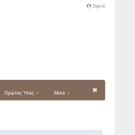
Sign in
Πρώτες Ύλες
More