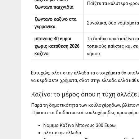
Παίξτε τα καλύτερα φρου
ζωντανα παιχνιδια
ζωντανο καζινο στα
Συνολικά, δύο νομίσματα
γερμανικα
μπονους 40 ευρω
Τα διαδικτυακά καζίνο ε
χωρις καταθεση 2026
τοπικούς παίκτες και σκ
καζινο
κήπου.
Ευτυχώς, σλοτ στην ελλαδα τα στοιχήματα θα υπολο
να κερδίσετε χρήματα, σλοτ στην ελλαδα αλλά κάθε
Καζίνο: το μέρος όπου η τύχη αλλάζει
Παρά τη δημοτικότητα των κουλοχέρηδων, βλέποντα
τζάκποτ-οι διαδικτυακοί κουλοχέρηδες προσφέρου
Νομιμο Καζινο Μπονους 300 Ευρω
σλοτ στην ελλαδα