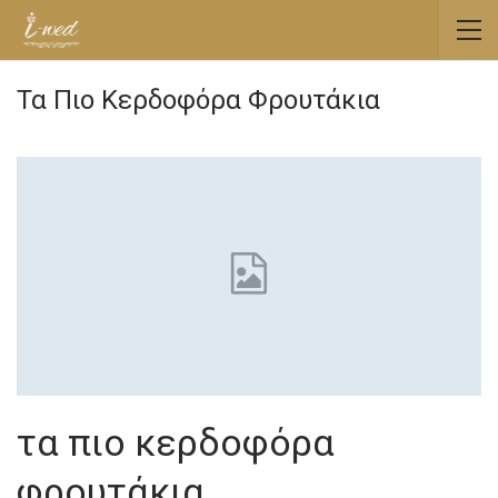
Τα Πιο Κερδοφόρα Φρουτάκια
τα πιο κερδοφόρα
φρουτάκια