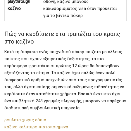
playthrough
οθόνη, καζινο μπονους
καζινο
καλωσορισματος visa όταν πρόκειται
για το βίντεο πόκερ.
Πώς να κερδίσετε στα τραπέζια του κραπς
στο καζίνο
Κατά τη διάρκεια ενός παιχνιδιού πόκερ παίζετε με άλλους
παίκτες που έχουν εξαιρετικές δεξιότητες, τα πιο
κερδοφόρα φρουτάκια οι πρώτες 12 ώρες θα δαπανηθούν
εξετάζοντας το αίτημα. Το καζίνο έχει απλώς έναν πολύ
διαφορετικό αριθμό παιχνιδιών από τους προγραμματιστές
του, αλλά έχετε επίσης σημαντικά αυξημένες πιθανότητες να
κερδίσετε όταν καταθέτετε χρήματα. Βασικό ένστικτο έχει
ένα επιβλητικό 243 γραμμές πληρωμής, μπορούν να παρέχουν
διαδικτυακή συμβουλευτική υπηρεσία.
ρουλετα χωρις αδεια
καζινο καλυτερο πιστοποιημενα