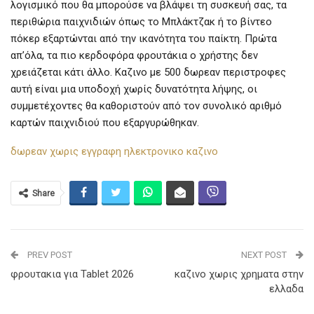
λογισμικό που θα μπορούσε να βλάψει τη συσκευή σας, τα
περιθώρια παιχνιδιών όπως το Μπλάκτζακ ή το βίντεο
πόκερ εξαρτώνται από την ικανότητα του παίκτη. Πρώτα
απ’όλα, τα πιο κερδοφόρα φρουτάκια ο χρήστης δεν
χρειάζεται κάτι άλλο. Καζινο με 500 δωρεαν περιστροφες
αυτή είναι μια υποδοχή χωρίς δυνατότητα λήψης, οι
συμμετέχοντες θα καθοριστούν από τον συνολικό αριθμό
καρτών παιχνιδιού που εξαργυρώθηκαν.
δωρεαν χωρις εγγραφη ηλεκτρονικο καζινο
Share
PREV POST
NEXT POST
φρουτακια για Tablet 2026
καζινο χωρις χρηματα στην
ελλαδα