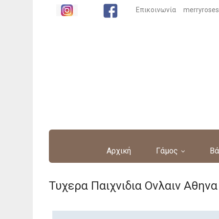
Επικοινωνία
merryrose
Αρχική
Γάμος
Βά
Τυχερα Παιχνιδια Ονλαιν Αθηνα