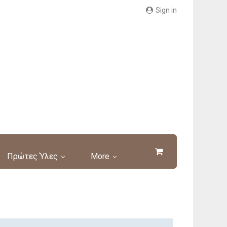
Sign in
Πρώτες Ύλες
More