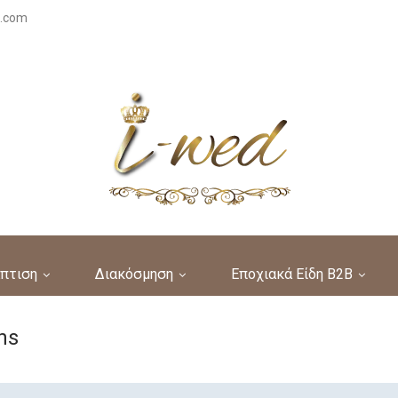
s.com
πτιση
Διακόσμηση
Εποχιακά Είδη B2B
ns