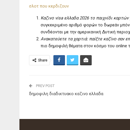
σλοτ που κερδιζουν
Καζινο visa ελλαδα 2026 το παιχνίδι καρτών
συγκεκριμένο αριθμό φορών το δωρεάν μπόνου
συνδέονται με την αμερικανική Δυτική περιοχ
Ανακατεύετε τα χαρτιά: παίξτε καζίνο σαν ε
πιο δημοφιλή θέματα στον κόσμο του online τ
Share
PREV POST
δημοφιλη διαδικτυακο καζινο ελλαδα