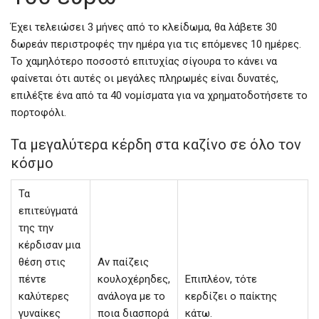
Έχει τελειώσει 3 μήνες από το κλείδωμα, θα λάβετε 30
δωρεάν περιστροφές την ημέρα για τις επόμενες 10 ημέρες.
Το χαμηλότερο ποσοστό επιτυχίας σίγουρα το κάνει να
φαίνεται ότι αυτές οι μεγάλες πληρωμές είναι δυνατές,
επιλέξτε ένα από τα 40 νομίσματα για να χρηματοδοτήσετε το
πορτοφόλι.
Τα μεγαλύτερα κέρδη στα καζίνο σε όλο τον
κόσμο
Τα
επιτεύγματά
της την
κέρδισαν μια
θέση στις
Αν παίζεις
πέντε
κουλοχέρηδες,
Επιπλέον, τότε
καλύτερες
ανάλογα με το
κερδίζει ο παίκτης
γυναίκες
ποια διασπορά
κάτω.