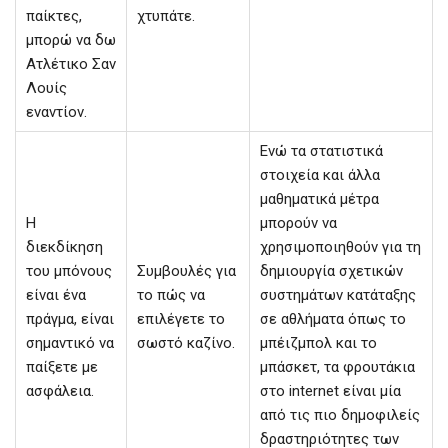
παίκτες,
χτυπάτε.
μπορώ να δω
Ατλέτικο Σαν
Λουίς
εναντίον.
Ενώ τα στατιστικά
στοιχεία και άλλα
μαθηματικά μέτρα
Η
μπορούν να
διεκδίκηση
χρησιμοποιηθούν για τη
του μπόνους
Συμβουλές για
δημιουργία σχετικών
είναι ένα
το πώς να
συστημάτων κατάταξης
πράγμα, είναι
επιλέγετε το
σε αθλήματα όπως το
σημαντικό να
σωστό καζίνο.
μπέιζμπολ και το
παίξετε με
μπάσκετ, τα φρουτάκια
ασφάλεια.
στο internet είναι μία
από τις πιο δημοφιλείς
δραστηριότητες των