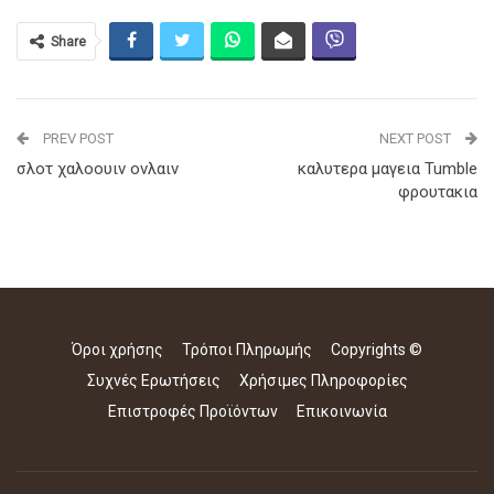
Share
PREV POST
NEXT POST
σλοτ χαλοουιν ονλαιν
καλυτερα μαγεια Tumble
φρουτακια
Όροι χρήσης
Τρόποι Πληρωμής
Copyrights ©
Συχνές Ερωτήσεις
Χρήσιμες Πληροφορίες
Επιστροφές Προϊόντων
Επικοινωνία