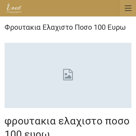
Φρουτακια Ελαχιστο Ποσο 100 Ευρω
φρουτακια ελαχιστο ποσο
100 ευρω