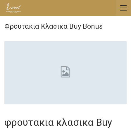
Φρουτακια Κλασικα Buy Bonus
φρουτακια κλασικα Buy