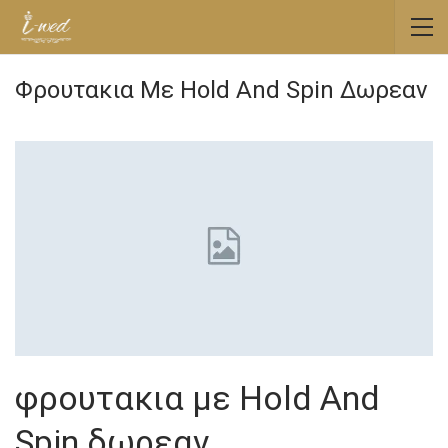
Φρουτακια Με Hold And Spin Δωρεαν
φρουτακια με Hold And
Spin δωρεαν