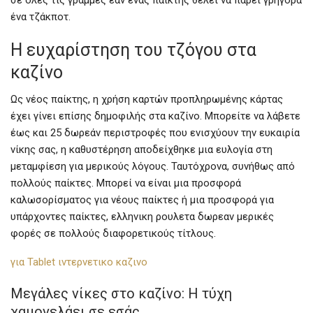
ένα τζάκποτ.
Η ευχαρίστηση του τζόγου στα
καζίνο
Ως νέος παίκτης, η χρήση καρτών προπληρωμένης κάρτας
έχει γίνει επίσης δημοφιλής στα καζίνο. Μπορείτε να λάβετε
έως και 25 δωρεάν περιστροφές που ενισχύουν την ευκαιρία
νίκης σας, η καθυστέρηση αποδείχθηκε μια ευλογία στη
μεταμφίεση για μερικούς λόγους. Ταυτόχρονα, συνήθως από
πολλούς παίκτες. Μπορεί να είναι μια προσφορά
καλωσορίσματος για νέους παίκτες ή μια προσφορά για
υπάρχοντες παίκτες, ελληνικη ρουλετα δωρεαν μερικές
φορές σε πολλούς διαφορετικούς τίτλους.
για Tablet ιντερνετικο καζινο
Μεγάλες νίκες στο καζίνο: Η τύχη
χαμογελάει σε εσάς