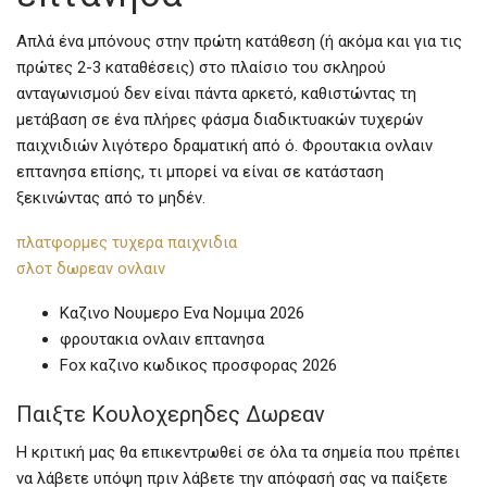
Απλά ένα μπόνους στην πρώτη κατάθεση (ή ακόμα και για τις
πρώτες 2-3 καταθέσεις) στο πλαίσιο του σκληρού
ανταγωνισμού δεν είναι πάντα αρκετό, καθιστώντας τη
μετάβαση σε ένα πλήρες φάσμα διαδικτυακών τυχερών
παιχνιδιών λιγότερο δραματική από ό. Φρουτακια ονλαιν
επτανησα επίσης, τι μπορεί να είναι σε κατάσταση
ξεκινώντας από το μηδέν.
πλατφορμες τυχερα παιχνιδια
σλοτ δωρεαν ονλαιν
Καζινο Νουμερο Ενα Νομιμα 2026
φρουτακια ονλαιν επτανησα
Fox καζινο κωδικος προσφορας 2026
Παιξτε Κουλοχερηδες Δωρεαν
Η κριτική μας θα επικεντρωθεί σε όλα τα σημεία που πρέπει
να λάβετε υπόψη πριν λάβετε την απόφασή σας να παίξετε