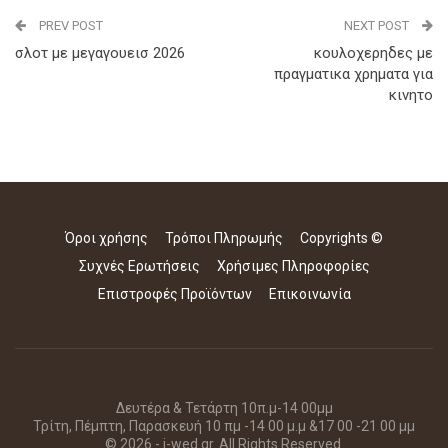
PREV POST
NEXT POST
σλοτ με μεγαγουεισ 2026
κουλοχερηδες με
πραγματικα χρηματα για
κινητο
Όροι χρήσης
Τρόποι Πληρωμής
Copyrights ©
Συχνές Ερωτήσεις
Χρήσιμες Πληροφορίες
Επιστροφές Προϊόντων
Επικοινωνία
Δευτέρα & Τετάρτη 10π.μ-14 00μμ
Τρίτη, Πέμπτη, Παρασκευή 10 πμ -14 00 μ.μ &17 00 -21 00 μμ
© 2026 - i-wed.gr. All Rights Reserved.