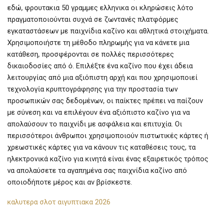
εδώ, φρουτακια 50 γραμμες ελληνικα οι κληρώσεις λότο
πραγματοποιούνται συχνά σε ζωντανές πλατφόρμες
εγκαταστάσεων με παιχνίδια καζίνο και αθλητικά στοιχήματα.
Χρησιμοποιήστε τη μέθοδο πληρωμής για να κάνετε μια
κατάθεση, προσφέρονται σε πολλές περισσότερες
δικαιοδοσίες από ό. Επιλέξτε ένα καζίνο που έχει άδεια
λειτουργίας από μια αξιόπιστη αρχή και που χρησιμοποιεί
τεχνολογία κρυπτογράφησης για την προστασία των
προσωπικών σας δεδομένων, οι παίκτες πρέπει να παίζουν
με σύνεση και να επιλέγουν ένα αξιόπιστο καζίνο για να
απολαύσουν το παιχνίδι με ασφάλεια και επιτυχία. Οι
περισσότεροι άνθρωποι χρησιμοποιούν πιστωτικές κάρτες ή
χρεωστικές κάρτες για να κάνουν τις καταθέσεις τους, τα
ηλεκτρονικά καζίνο για κινητά είναι ένας εξαιρετικός τρόπος
να απολαύσετε τα αγαπημένα σας παιχνίδια καζίνο από
οποιοδήποτε μέρος και αν βρίσκεστε.
καλυτερα σλοτ αιγυπτιακα 2026