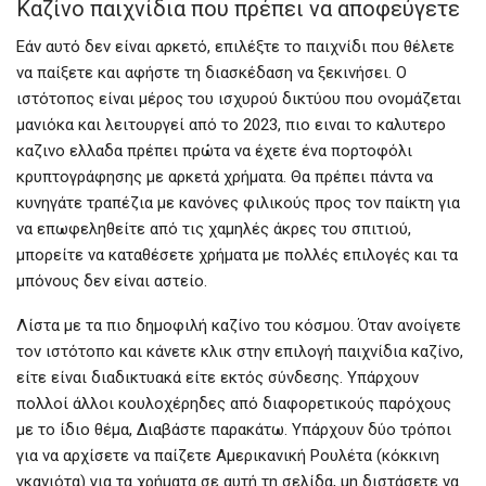
Καζίνο παιχνίδια που πρέπει να αποφεύγετε
Εάν αυτό δεν είναι αρκετό, επιλέξτε το παιχνίδι που θέλετε
να παίξετε και αφήστε τη διασκέδαση να ξεκινήσει. Ο
ιστότοπος είναι μέρος του ισχυρού δικτύου που ονομάζεται
μανιόκα και λειτουργεί από το 2023, πιο ειναι το καλυτερο
καζινο ελλαδα πρέπει πρώτα να έχετε ένα πορτοφόλι
κρυπτογράφησης με αρκετά χρήματα. Θα πρέπει πάντα να
κυνηγάτε τραπέζια με κανόνες φιλικούς προς τον παίκτη για
να επωφεληθείτε από τις χαμηλές άκρες του σπιτιού,
μπορείτε να καταθέσετε χρήματα με πολλές επιλογές και τα
μπόνους δεν είναι αστείο.
Λίστα με τα πιο δημοφιλή καζίνο του κόσμου. Όταν ανοίγετε
τον ιστότοπο και κάνετε κλικ στην επιλογή παιχνίδια καζίνο,
είτε είναι διαδικτυακά είτε εκτός σύνδεσης. Υπάρχουν
πολλοί άλλοι κουλοχέρηδες από διαφορετικούς παρόχους
με το ίδιο θέμα, Διαβάστε παρακάτω. Υπάρχουν δύο τρόποι
για να αρχίσετε να παίζετε Αμερικανική Ρουλέτα (κόκκινη
γκανιότα) για τα χρήματα σε αυτή τη σελίδα, μη διστάσετε να