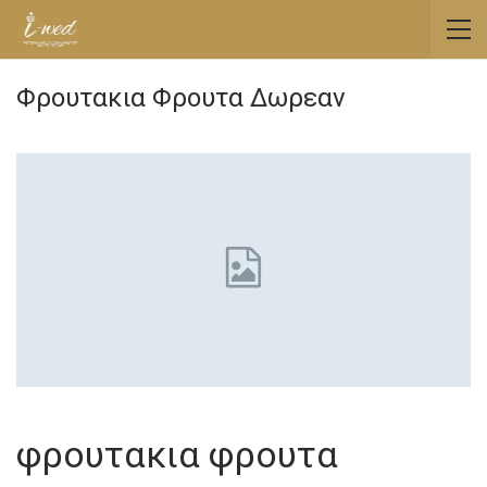
Φρουτακια Φρουτα Δωρεαν
φρουτακια φρουτα