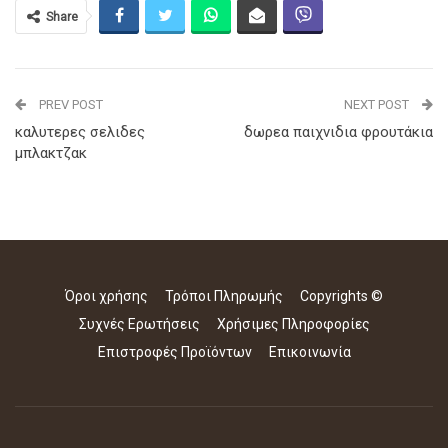
Share
PREV POST
NEXT POST
καλυτερες σελιδες
δωρεα παιχνιδια φρουτάκια
μπλακτζακ
Όροι χρήσης
Τρόποι Πληρωμής
Copyrights ©
Συχνές Ερωτήσεις
Χρήσιμες Πληροφορίες
Επιστροφές Προϊόντων
Επικοινωνία