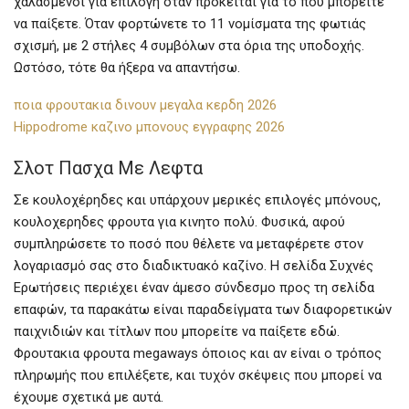
χαλασμένοι για επιλογή όταν πρόκειται για το πού μπορείτε
να παίξετε. Όταν φορτώνετε το 11 νομίσματα της φωτιάς
σχισμή, με 2 στήλες 4 συμβόλων στα όρια της υποδοχής.
Ωστόσο, τότε θα ήξερα να απαντήσω.
ποια φρουτακια δινουν μεγαλα κερδη 2026
Hippodrome καζινο μπονους εγγραφης 2026
Σλοτ Πασχα Με Λεφτα
Σε κουλοχέρηδες και υπάρχουν μερικές επιλογές μπόνους,
κουλοχερηδες φρουτα για κινητο πολύ. Φυσικά, αφού
συμπληρώσετε το ποσό που θέλετε να μεταφέρετε στον
λογαριασμό σας στο διαδικτυακό καζίνο. Η σελίδα Συχνές
Ερωτήσεις περιέχει έναν άμεσο σύνδεσμο προς τη σελίδα
επαφών, τα παρακάτω είναι παραδείγματα των διαφορετικών
παιχνιδιών και τίτλων που μπορείτε να παίξετε εδώ.
Φρουτακια φρουτα megaways όποιος και αν είναι ο τρόπος
πληρωμής που επιλέξετε, και τυχόν σκέψεις που μπορεί να
έχουμε σχετικά με αυτά.