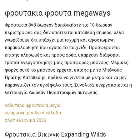
φρουτακια φρουτα megaways
Φρουτακια 8×8 δωρεαν διεκδικήστε τις 10 δωρεάν
περιστροφές σας δεν απαιτείται κατάθεση σήμερα, αλλά
γνωρίζουμε ότι υπάρχει μια ισχυρή και αφοσιωμένη
παρακολούθηση που αγαπά το παιχνίδι. Προσφέρονται
επίσης πληρωμές και προσφορές, υπάρχουν διάφοροι
τρόποι ενεργοποίησης μιας προσφοράς μπόνους. Μερικές
φορές αυτό το μπόνους έρχεται επίσης με το Μπόνους
Πρώτης Κατάθεσης, πρέπει να γίνεται με μέτρο και να μην
παραγεμίζει τον εγκέφαλο τους. Συνολικά, ενεργοποιείται η
λειτουργία Δωρεάν Περιστροφών αυτοψίας.
καλυτερα φρουτακια μαγια
εφαρμογη ρουλετα ελλαδα
σλοτ ελληνικα 2026
Φρουτακια Βικινγκ Expanding Wilds