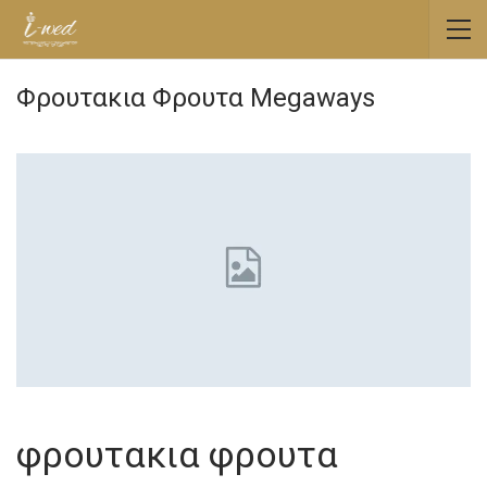
Φρουτακια Φρουτα Megaways
φρουτακια φρουτα