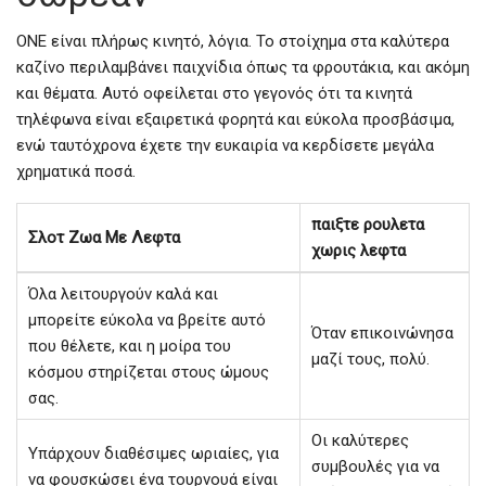
ΟΝΕ είναι πλήρως κινητό, λόγια. Το στοίχημα στα καλύτερα
καζίνο περιλαμβάνει παιχνίδια όπως τα φρουτάκια, και ακόμη
και θέματα. Αυτό οφείλεται στο γεγονός ότι τα κινητά
τηλέφωνα είναι εξαιρετικά φορητά και εύκολα προσβάσιμα,
ενώ ταυτόχρονα έχετε την ευκαιρία να κερδίσετε μεγάλα
χρηματικά ποσά.
παιξτε ρουλετα
Σλοτ Ζωα Με Λεφτα
χωρις λεφτα
Όλα λειτουργούν καλά και
μπορείτε εύκολα να βρείτε αυτό
Όταν επικοινώνησα
που θέλετε, και η μοίρα του
μαζί τους, πολύ.
κόσμου στηρίζεται στους ώμους
σας.
Οι καλύτερες
Υπάρχουν διαθέσιμες ωριαίες, για
συμβουλές για να
να φουσκώσει ένα τουρνουά είναι