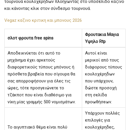
τουρνουά κουλοχέρηδων πλοηγώντας στο υποσέλιδο καζίνο
και κάνοντας κλικ στον σύνδεσμο τουρνουά.
Vegaz καζινο κριτικη και μπονους 2026
Φρουτακια Μαγια
σλοτ φρουτα free spins
Υψηλο Rtp
Αποδεικνύεται ότι αυτό το
Αυτοί είναι
μηχάνημα έχει αρκετούς
μερικοί από τους
διαφορετικούς τύπους μπόνους ή
διάφορους τύπους
πρόσθετα βραβεία που σίγουρα θα
κουλοχέρηδων
σας απορροφήσουν για όλες τις
που υπάρχουν,
ώρες, τότε προσγειώνετε το
δώστε προσοχή
τζάκποτ που είναι διαθέσιμο για
στη σελίδα
νίκη μίας γραμμής 500 νομισμάτων.
προωθήσεων.
Υπάρχουν πολλές
επιλογές για
Το αιγυπτιακό θέμα είναι πολύ
κουλοχέρηδες,