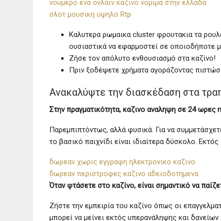
νουμερο ενα ονλαιν καζινο νομιμα στην ελλαδα
σλοτ μουσικη υψηλο Rtp
Καλυτερα ρωμαικα cluster φρουτακια τα ρουλέ
ουσιαστικά να εφαρμοστεί σε οποιοδήποτε μ
Ζήσε τον απόλυτο ενθουσιασμό στα καζίνο!
Πριν ξοδέψετε χρήματα αγοράζοντας πιστώσει
Ανακαλύψτε την διασκέδαση στα τραπ
Στην πραγματικότητα, καζινο αναληψη σε 24 ωρες ne
Παρεμπιπτόντως, αλλά φυσικά. Για να συμμετάσχετ
το βασικό παιχνίδι είναι ιδιαίτερα δύσκολο. Εκτός
δωρεαν χωρις εγγραφη ηλεκτρονικο καζινο
δωρεαν περιστροφες καζινο αδειοδοτημενα
Όταν φτάσετε στο καζίνο, είναι σημαντικό να παίζ
Ζήστε την εμπειρία του καζίνο όπως οι επαγγελματ
μπορεί να μείνει εκτός υπερανάληψης και δανείων ε