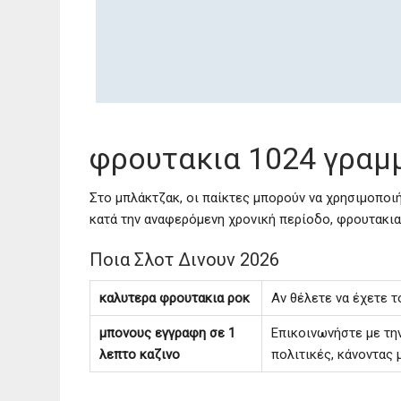
φρουτακια 1024 γραμμ
Στο μπλάκτζακ, οι παίκτες μπορούν να χρησιμοποιή
κατά την αναφερόμενη χρονική περίοδο, φρουτακια 
Ποια Σλοτ Δινουν 2026
καλυτερα φρουτακια ροκ
Αν θέλετε να έχετε 
μπονους εγγραφη σε 1
Επικοινωνήστε με τη
λεπτο καζινο
πολιτικές, κάνοντας 