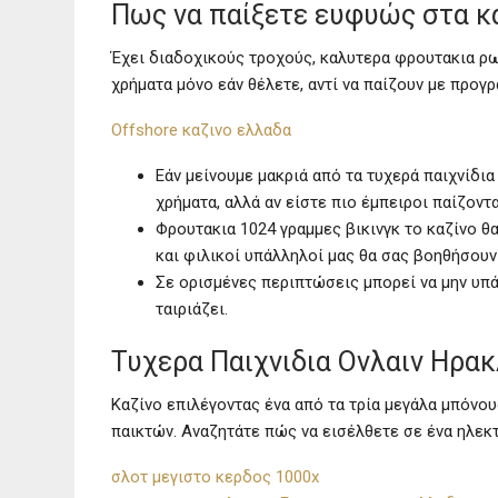
Πως να παίξετε ευφυώς στα κ
Έχει διαδοχικούς τροχούς, καλυτερα φρουτακια ρ
χρήματα μόνο εάν θέλετε, αντί να παίζουν με προγρ
Offshore καζινο ελλαδα
Εάν μείνουμε μακριά από τα τυχερά παιχνίδι
χρήματα, αλλά αν είστε πιο έμπειροι παίζοντ
Φρουτακια 1024 γραμμες βικινγκ το καζίνο θ
και φιλικοί υπάλληλοί μας θα σας βοηθήσουν 
Σε ορισμένες περιπτώσεις μπορεί να μην υπάρ
ταιριάζει.
Τυχερα Παιχνιδια Ονλαιν Ηρακ
Καζίνο επιλέγοντας ένα από τα τρία μεγάλα μπόνου
παικτών. Αναζητάτε πώς να εισέλθετε σε ένα ηλεκτ
σλοτ μεγιστο κερδος 1000x