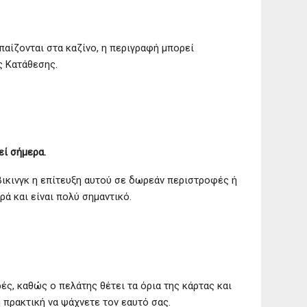
παίζονται στα καζίνο, η περιγραφή μπορεί
ς Κατάθεσης.
εί σήμερα.
βικινγκ η επίτευξη αυτού σε δωρεάν περιστροφές ή
ρά και είναι πολύ σημαντικό.
ές, καθώς ο πελάτης θέτει τα όρια της κάρτας και
η πρακτική να ψάχνετε τον εαυτό σας.